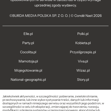
uprzedniej zgody wydawcy.
©BURDA MEDIA POLSKA SP. Z O. O. | © Condé Nast 2026
Elle.pl
Polki.pl
Party.pl
Kobieta.pl
Cocolita.pl
Przyslijprzepis.pl
Mamotoja.pl
Viva.pl
Mojegotowanie.pl
Wizaz.pl
National-geographic.pl
Story.pl
Jakiekolwiek aktywności, w szczególności: pobieranie, zwielokrotnianie,
przechowywanie, lub inne wykorzystywanie treści, danych lub informacji
dostępnych w ramach niniejszego serwisu oraz wszystkich jego podstron, w
szczególności w celu ich eksploracji, zmierzającej do tworzenia, rozwoju,
modyfikacji i szkolenia systemów uczenia maszynowego, algorytmów lub