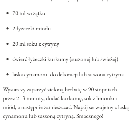
70 ml wrzątku
2 łyżeczki miodu
20 ml soku z cytryny
ćwierć łyżeczki kurkumy (suszonej lub świeżej)
laska cynamonu do dekoracji lub suszona cytryna
Wystarczy zaparzyć zieloną herbatę w 90 stopniach
przez 2–3 minuty, dodać kurkumę, sok z limonki i
miód, a następnie zamieszczać. Napój serwujemy z laską
cynamonu lub suszoną cytryną. Smacznego!