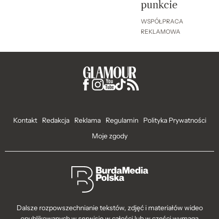
punkcie
WSPÓŁPRACA
REKLAMOWA
Kontakt
Redakcja
Reklama
Regulamin
Polityka Prywatności
Moje zgody
Dalsze rozpowszechnianie tekstów, zdjęć i materiałów wideo
opublikowanych w serwisie w całości lub w części wymaga