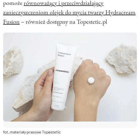
pomoże
równoważący i przeciwdziałający
zanieczyszczeniom olejek do mycia twarzy Hydracream
Fusion
– również dostępny na Topestetic.pl
fot. materiały prasowe Topestetic