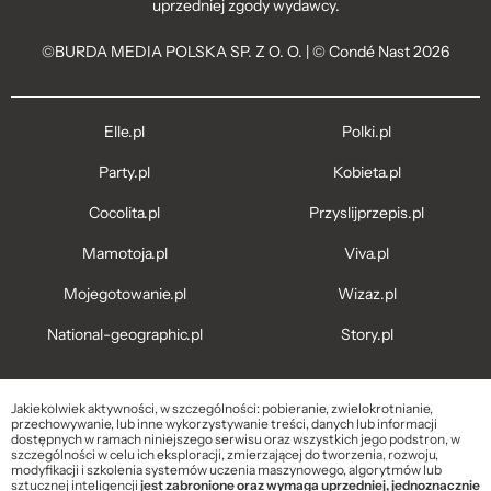
uprzedniej zgody wydawcy.
©BURDA MEDIA POLSKA SP. Z O. O. | © Condé Nast 2026
Elle.pl
Polki.pl
Party.pl
Kobieta.pl
Cocolita.pl
Przyslijprzepis.pl
Mamotoja.pl
Viva.pl
Mojegotowanie.pl
Wizaz.pl
National-geographic.pl
Story.pl
Jakiekolwiek aktywności, w szczególności: pobieranie, zwielokrotnianie,
przechowywanie, lub inne wykorzystywanie treści, danych lub informacji
dostępnych w ramach niniejszego serwisu oraz wszystkich jego podstron, w
szczególności w celu ich eksploracji, zmierzającej do tworzenia, rozwoju,
modyfikacji i szkolenia systemów uczenia maszynowego, algorytmów lub
sztucznej inteligencji
jest zabronione oraz wymaga uprzedniej, jednoznacznie