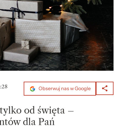
:28
Obserwuj nas w Google
tylko od święta –
ntów dla Pań