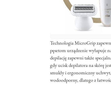
Technologia MicroGrip zapewnia 
pęsetom urządzenie wyłapuje na
depilację zapewni także specjal
gdy ucisk depilatora na skórę 
smukły i ergonomiczny uchwyt, 
wodoodporny, dlatego z łatwośc