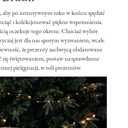
u, aby po intensywnym roku w końcu spędzić
począć i kolekcjonować piękne wspomnienia.
ością oczekuje tego okresu. Chociaż wybór
yczaj jest dla nas sporym wyzwaniem, wcale
 pewność, że prezenty zachwycą obdarowane
yć się świętowaniem, postaw na sprawdzone
nnej pielęgnacji, w roli prezentów.