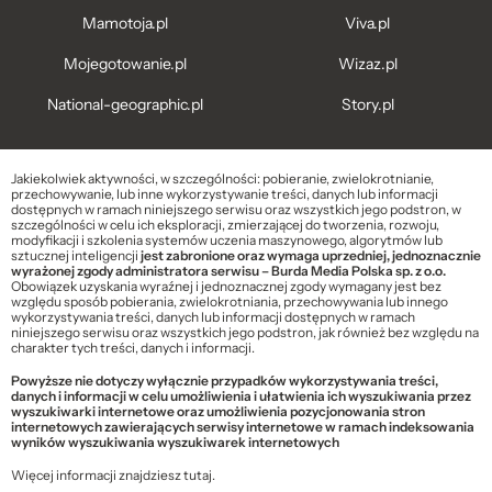
Mamotoja.pl
Viva.pl
Mojegotowanie.pl
Wizaz.pl
National-geographic.pl
Story.pl
Jakiekolwiek aktywności, w szczególności: pobieranie, zwielokrotnianie,
przechowywanie, lub inne wykorzystywanie treści, danych lub informacji
dostępnych w ramach niniejszego serwisu oraz wszystkich jego podstron, w
szczególności w celu ich eksploracji, zmierzającej do tworzenia, rozwoju,
modyfikacji i szkolenia systemów uczenia maszynowego, algorytmów lub
sztucznej inteligencji
jest zabronione oraz wymaga uprzedniej, jednoznacznie
wyrażonej zgody administratora serwisu – Burda Media Polska sp. z o.o.
Obowiązek uzyskania wyraźnej i jednoznacznej zgody wymagany jest bez
względu sposób pobierania, zwielokrotniania, przechowywania lub innego
wykorzystywania treści, danych lub informacji dostępnych w ramach
niniejszego serwisu oraz wszystkich jego podstron, jak również bez względu na
charakter tych treści, danych i informacji.
Powyższe nie dotyczy wyłącznie przypadków wykorzystywania treści,
danych i informacji w celu umożliwienia i ułatwienia ich wyszukiwania przez
wyszukiwarki internetowe oraz umożliwienia pozycjonowania stron
internetowych zawierających serwisy internetowe w ramach indeksowania
wyników wyszukiwania wyszukiwarek internetowych
Więcej informacji znajdziesz
tutaj
.