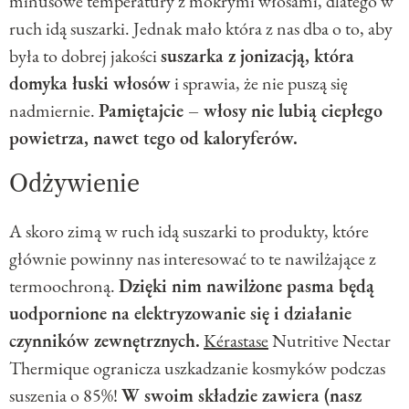
minusowe temperatury z mokrymi włosami, dlatego w
ruch idą suszarki. Jednak mało która z nas dba o to, aby
była to dobrej jakości
suszarka z jonizacją, która
domyka łuski włosów
i sprawia, że nie puszą się
nadmiernie.
Pamiętajcie – włosy nie lubią ciepłego
powietrza, nawet tego od kaloryferów.
Odżywienie
A skoro zimą w ruch idą suszarki to produkty, które
głównie powinny nas interesować to te nawilżające z
termoochroną.
Dzięki nim nawilżone pasma będą
uodpornione na elektryzowanie się i działanie
czynników zewnętrznych.
Kérastase
Nutritive Nectar
Thermique ogranicza uszkadzanie kosmyków podczas
suszenia o 85%!
W swoim składzie zawiera (nasz