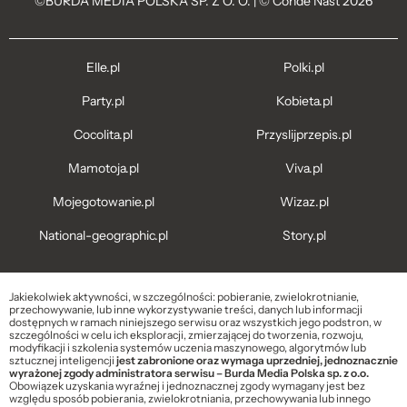
©BURDA MEDIA POLSKA SP. Z O. O. | © Condé Nast 2026
Elle.pl
Polki.pl
Party.pl
Kobieta.pl
Cocolita.pl
Przyslijprzepis.pl
Mamotoja.pl
Viva.pl
Mojegotowanie.pl
Wizaz.pl
National-geographic.pl
Story.pl
Jakiekolwiek aktywności, w szczególności: pobieranie, zwielokrotnianie,
przechowywanie, lub inne wykorzystywanie treści, danych lub informacji
dostępnych w ramach niniejszego serwisu oraz wszystkich jego podstron, w
szczególności w celu ich eksploracji, zmierzającej do tworzenia, rozwoju,
modyfikacji i szkolenia systemów uczenia maszynowego, algorytmów lub
sztucznej inteligencji
jest zabronione oraz wymaga uprzedniej, jednoznacznie
wyrażonej zgody administratora serwisu – Burda Media Polska sp. z o.o.
Obowiązek uzyskania wyraźnej i jednoznacznej zgody wymagany jest bez
względu sposób pobierania, zwielokrotniania, przechowywania lub innego