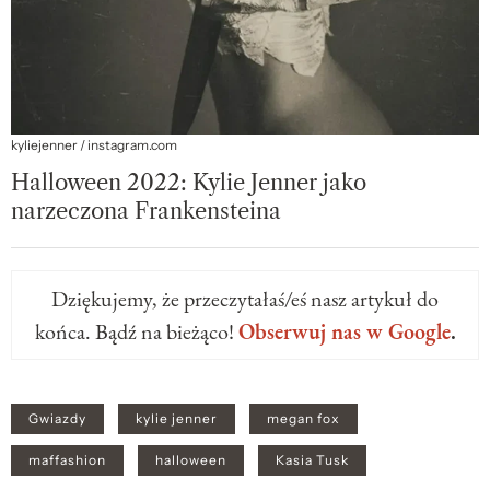
kyliejenner / instagram.com
Halloween 2022: Kylie Jenner jako
narzeczona Frankensteina
Dziękujemy, że przeczytałaś/eś nasz artykuł do
końca. Bądź na bieżąco!
Obserwuj nas w Google
.
Gwiazdy
kylie jenner
megan fox
maffashion
halloween
Kasia Tusk