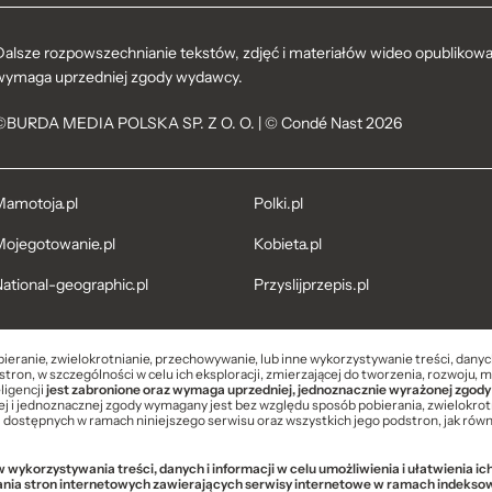
Dalsze rozpowszechnianie tekstów, zdjęć i materiałów wideo opublikowan
wymaga uprzedniej zgody wydawcy.
©BURDA MEDIA POLSKA SP. Z O. O. | © Condé Nast 2026
amotoja.pl
Polki.pl
ojegotowanie.pl
Kobieta.pl
ational-geographic.pl
Przyslijprzepis.pl
bieranie, zwielokrotnianie, przechowywanie, lub inne wykorzystywanie treści, dany
tron, w szczególności w celu ich eksploracji, zmierzającej do tworzenia, rozwoju, 
ligencji
jest zabronione oraz wymaga uprzedniej, jednoznacznie wyrażonej zgody
 i jednoznacznej zgody wymagany jest bez względu sposób pobierania, zwielokrot
i dostępnych w ramach niniejszego serwisu oraz wszystkich jego podstron, jak równi
wykorzystywania treści, danych i informacji w celu umożliwienia i ułatwienia i
ania stron internetowych zawierających serwisy internetowe w ramach indek