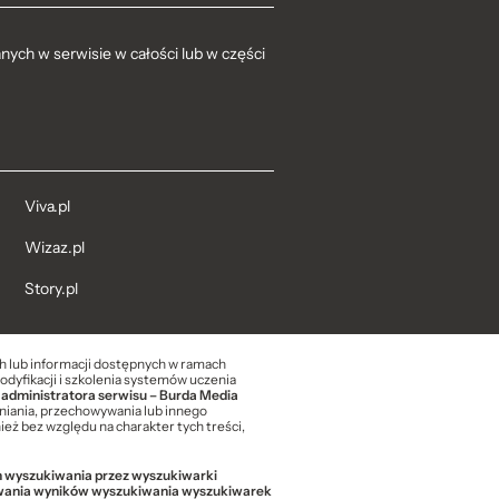
ych w serwisie w całości lub w części
Viva.pl
Wizaz.pl
Story.pl
ch lub informacji dostępnych w ramach
modyfikacji i szkolenia systemów uczenia
 administratora serwisu – Burda Media
niania, przechowywania lub innego
eż bez względu na charakter tych treści,
ch wyszukiwania przez wyszukiwarki
sowania wyników wyszukiwania wyszukiwarek