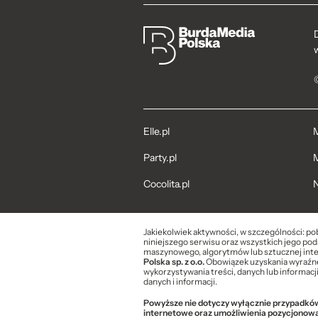
Elle.pl
M
Party.pl
M
Cocolita.pl
N
Jakiekolwiek aktywności, w szczególności: po
niniejszego serwisu oraz wszystkich jego pods
maszynowego, algorytmów lub sztucznej inte
Polska sp. z o.o.
Obowiązek uzyskania wyraźnej
wykorzystywania treści, danych lub informacj
danych i informacji.
Powyższe nie dotyczy wyłącznie przypadków 
internetowe oraz umożliwienia pozycjonow