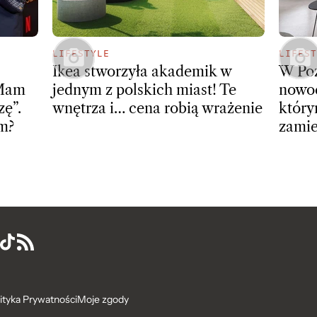
LIFESTYLE
LIFEST
Ikea stworzyła akademik w
W Poz
„Mam
jednym z polskich miast! Te
nowoc
zę”.
wnętrza i… cena robią wrażenie
który
em?
zami
ityka Prywatności
Moje zgody