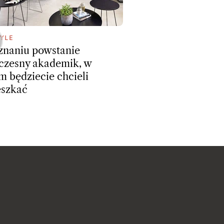
YLE
naniu powstanie
zesny akademik, w
m będziecie chcieli
eszkać