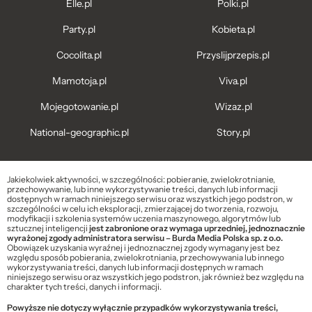
Elle.pl
Polki.pl
Party.pl
Kobieta.pl
Cocolita.pl
Przyslijprzepis.pl
Mamotoja.pl
Viva.pl
Mojegotowanie.pl
Wizaz.pl
National-geographic.pl
Story.pl
Jakiekolwiek aktywności, w szczególności: pobieranie, zwielokrotnianie,
przechowywanie, lub inne wykorzystywanie treści, danych lub informacji
dostępnych w ramach niniejszego serwisu oraz wszystkich jego podstron, w
szczególności w celu ich eksploracji, zmierzającej do tworzenia, rozwoju,
modyfikacji i szkolenia systemów uczenia maszynowego, algorytmów lub
sztucznej inteligencji
jest zabronione oraz wymaga uprzedniej, jednoznacznie
wyrażonej zgody administratora serwisu – Burda Media Polska sp. z o.o.
Obowiązek uzyskania wyraźnej i jednoznacznej zgody wymagany jest bez
względu sposób pobierania, zwielokrotniania, przechowywania lub innego
wykorzystywania treści, danych lub informacji dostępnych w ramach
niniejszego serwisu oraz wszystkich jego podstron, jak również bez względu na
charakter tych treści, danych i informacji.
Powyższe nie dotyczy wyłącznie przypadków wykorzystywania treści,