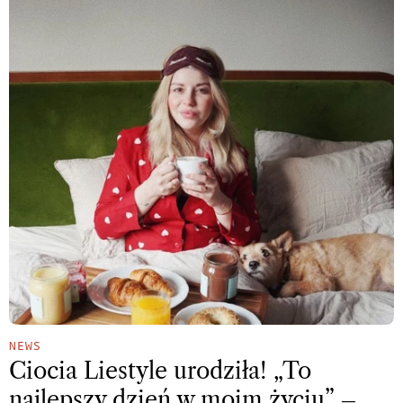
NEWS
Ciocia Liestyle urodziła! „To
najlepszy dzień w moim życiu” –