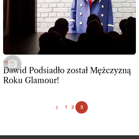
NEWS
Dawid Podsiadło został Mężczyzną
Roku Glamour!
1
2
3