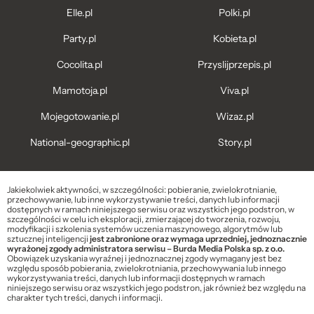
Elle.pl
Polki.pl
Party.pl
Kobieta.pl
Cocolita.pl
Przyslijprzepis.pl
Mamotoja.pl
Viva.pl
Mojegotowanie.pl
Wizaz.pl
National-geographic.pl
Story.pl
Jakiekolwiek aktywności, w szczególności: pobieranie, zwielokrotnianie,
przechowywanie, lub inne wykorzystywanie treści, danych lub informacji
dostępnych w ramach niniejszego serwisu oraz wszystkich jego podstron, w
szczególności w celu ich eksploracji, zmierzającej do tworzenia, rozwoju,
modyfikacji i szkolenia systemów uczenia maszynowego, algorytmów lub
sztucznej inteligencji
jest zabronione oraz wymaga uprzedniej, jednoznacznie
wyrażonej zgody administratora serwisu – Burda Media Polska sp. z o.o.
Obowiązek uzyskania wyraźnej i jednoznacznej zgody wymagany jest bez
względu sposób pobierania, zwielokrotniania, przechowywania lub innego
wykorzystywania treści, danych lub informacji dostępnych w ramach
niniejszego serwisu oraz wszystkich jego podstron, jak również bez względu na
charakter tych treści, danych i informacji.