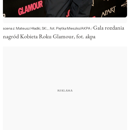
Gala rozdania
scena z: Mateusz Hładki, SK:, , fot. Piętka Mieszko/AKPA
/
nagród Kobieta Roku Glamour, fot. akpa