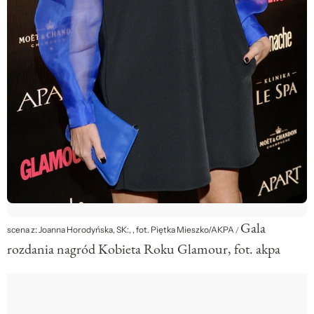
Gala
scena z: Joanna Horodyńska, SK:, , fot. Piętka Mieszko/AKPA
/
rozdania nagród Kobieta Roku Glamour, fot. akpa