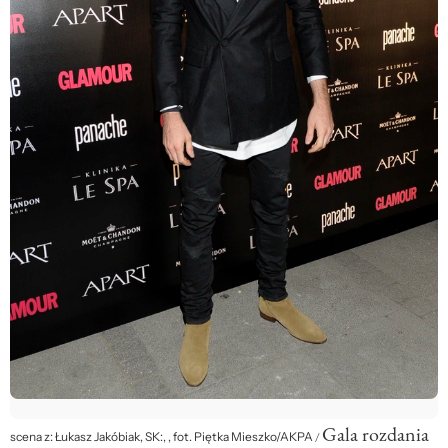
Gala rozdania
scena z: Łukasz Jakóbiak, SK:, , fot. Piętka Mieszko/AKPA
/