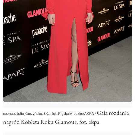
Gala rozdania
scena z: Julia Kuczyńska, SK:, , fot. Piętka Mieszko/AKPA
/
nagród Kobieta Roku Glamour, fot. akpa