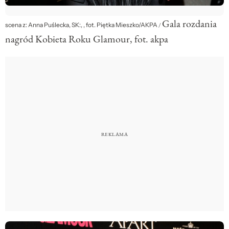
Gala rozdania
scena z: Anna Puślecka, SK:, , fot. Piętka Mieszko/AKPA
/
nagród Kobieta Roku Glamour, fot. akpa