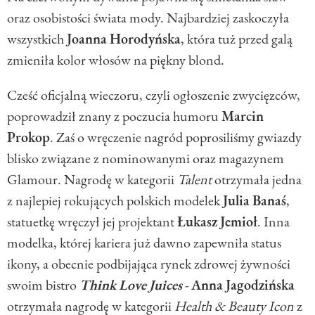
oraz osobistości świata mody. Najbardziej zaskoczyła
wszystkich
Joanna
Horodyńska
, która tuż przed galą
zmieniła kolor włosów na piękny blond.
Cześć oficjalną wieczoru, czyli ogłoszenie zwycięzców,
poprowadził znany z poczucia humoru
Marcin
Prokop
. Zaś o wręczenie nagród poprosiliśmy gwiazdy
blisko związane z nominowanymi oraz magazynem
Glamour. Nagrodę w kategorii
Talent
otrzymała jedna
z najlepiej rokujących polskich modelek
Julia
Banaś
,
statuetkę wręczył jej projektant
Łukasz
Jemioł
. Inna
modelka, której kariera już dawno zapewniła status
ikony, a obecnie podbijająca rynek zdrowej żywności
swoim bistro
Think
Love
Juices
-
Anna
Jagodzińska
otrzymała nagrodę w kategorii
Health & Beauty Icon
z