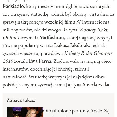
Podsiadło
, który niestety nie mógł pojawić się na gali
aby otrzymać statuetkę, jednak był obecny wirtualnie za
sprawą nakręconego wcześniej filmu.W internecie ma
miliony fanów, nic dziwnego, że tytuł
Kobiety Roku
Online
otrzymała
Maffashion
, której nagrodę wręczył
równie popularny w sieci
Łukasz
Jakóbiak
. Jednak
gwiazdą wieczoru, prawdziwą
Kobietą Roku Glamour
2015
została
Ewa
Farna
. Zagłosowało na nią najwięcej
internautów, doceniając jej energię, talent i
naturalność. Statuetkę wręczyła jej największa diwa
polskiej sceny muzycznej, sama
Justyna
Steczkowska
.
Zobacz także:
Oto ulubione perfumy Adele. Są