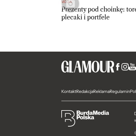
MODA
Prezenty pod choinkę: tor
plecaki i portfele
Kontakt
Redakcja
Reklama
Regulamin
Pol