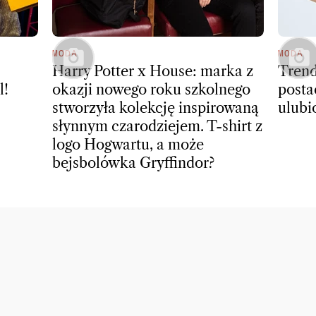
MODA
MODA
Harry Potter x House: marka z
Trend
l!
okazji nowego roku szkolnego
posta
stworzyła kolekcję inspirowaną
ulubi
słynnym czarodziejem. T-shirt z
logo Hogwartu, a może
bejsbolówka Gryffindor?