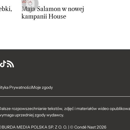
MODA
ebki,
Maja Salamon w nowej
kampanii House
ityka Prywatności
Moje zgody
Dalsze rozpowszechnianie tekstów, zdjęć i materiałów wideo opublikowan
wymaga uprzedniej zgody wydawcy.
©BURDA MEDIA POLSKA SP. Z O. O. | © Condé Nast 2026