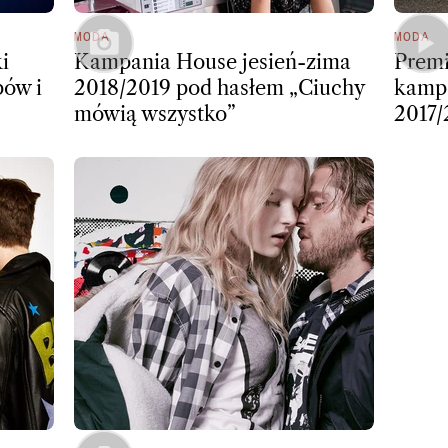
MODA
MODA
i
Kampania House jesień-zima
Premi
pów i
2018/2019 pod hasłem „Ciuchy
kampa
mówią wszystko”
2017/