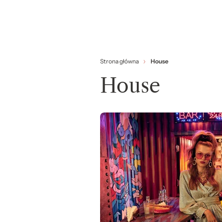
Strona główna
House
House