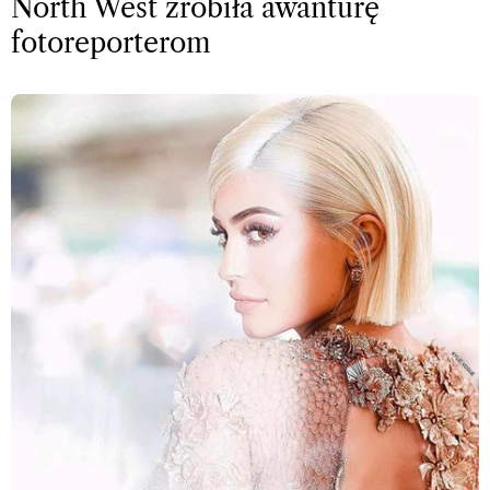
North West zrobiła awanturę
fotoreporterom