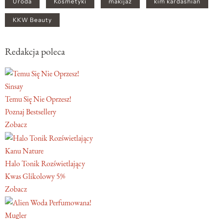
Uroda
Kosmetyki
makijaż
kim kardashian
KKW Beauty
Redakcja poleca
Sinsay
Temu Się Nie Oprzesz!
Poznaj Bestsellery
Zobacz
Kanu Nature
Halo Tonik Rozświetlający
Kwas Glikolowy 5%
Zobacz
Mugler