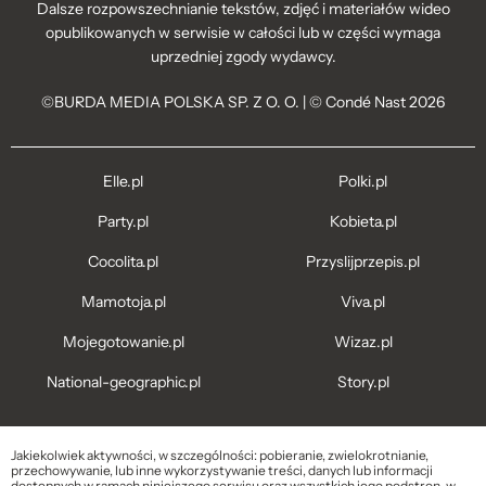
Dalsze rozpowszechnianie tekstów, zdjęć i materiałów wideo
opublikowanych w serwisie w całości lub w części wymaga
uprzedniej zgody wydawcy.
©BURDA MEDIA POLSKA SP. Z O. O. | © Condé Nast 2026
Elle.pl
Polki.pl
Party.pl
Kobieta.pl
Cocolita.pl
Przyslijprzepis.pl
Mamotoja.pl
Viva.pl
Mojegotowanie.pl
Wizaz.pl
National-geographic.pl
Story.pl
Jakiekolwiek aktywności, w szczególności: pobieranie, zwielokrotnianie,
przechowywanie, lub inne wykorzystywanie treści, danych lub informacji
dostępnych w ramach niniejszego serwisu oraz wszystkich jego podstron, w