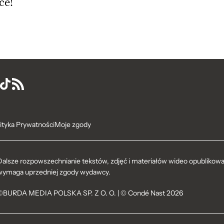
ce!
ityka Prywatności
Moje zgody
Dalsze rozpowszechnianie tekstów, zdjęć i materiałów wideo opublikowan
wymaga uprzedniej zgody wydawcy.
©BURDA MEDIA POLSKA SP. Z O. O. | © Condé Nast 2026