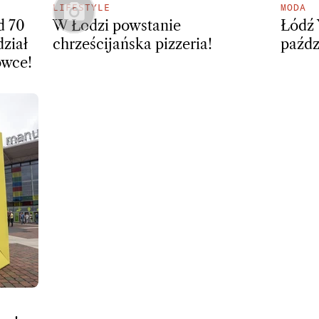
LIFESTYLE
MODA
d 70
W Łodzi powstanie
Łódź 
dział
chrześcijańska pizzeria!
paźdz
ówce!