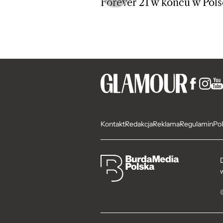
Forever 21 w końcu w Pols
Kontakt
Redakcja
Reklama
Regulamin
Pol