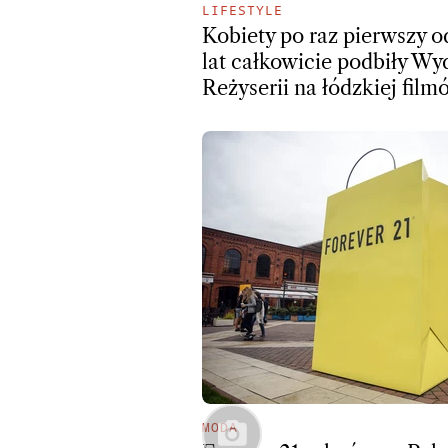
LIFESTYLE
Kobiety po raz pierwszy o
lat całkowicie podbiły Wy
Reżyserii na łódzkiej film
MODA