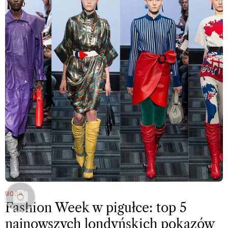
MODA
Fashion Week w pigułce: top 5
najnowszych londyńskich pokazów