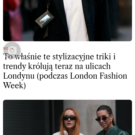
MODA
To właśnie te stylizacyjne triki i
trendy królują teraz na ulicach
Londynu (podczas London Fashion
Week)