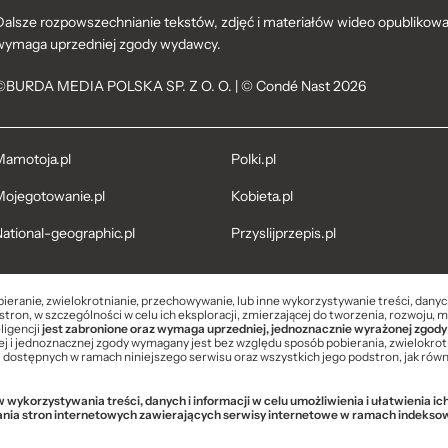
Dalsze rozpowszechnianie tekstów, zdjęć i materiałów wideo opublikowan
wymaga uprzedniej zgody wydawcy.
©BURDA MEDIA POLSKA SP. Z O. O. | © Condé Nast 2026
amotoja.pl
Polki.pl
ojegotowanie.pl
Kobieta.pl
ational-geographic.pl
Przyslijprzepis.pl
bieranie, zwielokrotnianie, przechowywanie, lub inne wykorzystywanie treści, dany
tron, w szczególności w celu ich eksploracji, zmierzającej do tworzenia, rozwoju, 
ligencji
jest zabronione oraz wymaga uprzedniej, jednoznacznie wyrażonej zgody
 i jednoznacznej zgody wymagany jest bez względu sposób pobierania, zwielokrot
i dostępnych w ramach niniejszego serwisu oraz wszystkich jego podstron, jak równi
wykorzystywania treści, danych i informacji w celu umożliwienia i ułatwienia i
ania stron internetowych zawierających serwisy internetowe w ramach indek