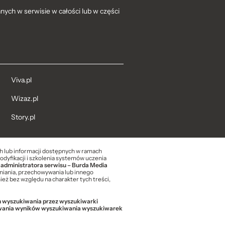
ych w serwisie w całości lub w części
Viva.pl
Wizaz.pl
Story.pl
ch lub informacji dostępnych w ramach
modyfikacji i szkolenia systemów uczenia
 administratora serwisu – Burda Media
niania, przechowywania lub innego
eż bez względu na charakter tych treści,
ch wyszukiwania przez wyszukiwarki
sowania wyników wyszukiwania wyszukiwarek