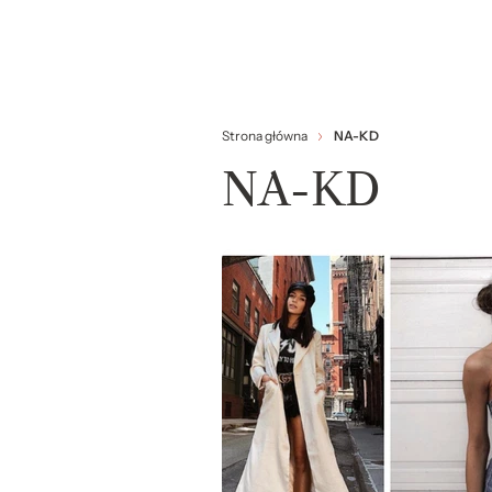
Strona główna
NA-KD
NA-KD