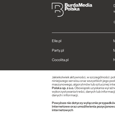
Elle.pl
M
Party.pl
M
Cocolita.pl
N
Jakiekolwiek aktywności, w szczególności: po
niniejszego serwisu oraz wszystkich jego pods
maszynowego, algorytmów lub sztucznej inte
Polska sp. z o.o.
Obowiązek uzyskania wyraźnej
wykorzystywania treści, danych lub informacj
danych i informacji.
Powyższe nie dotyczy wyłącznie przypadków 
internetowe oraz umożliwienia pozycjonow
internetowych