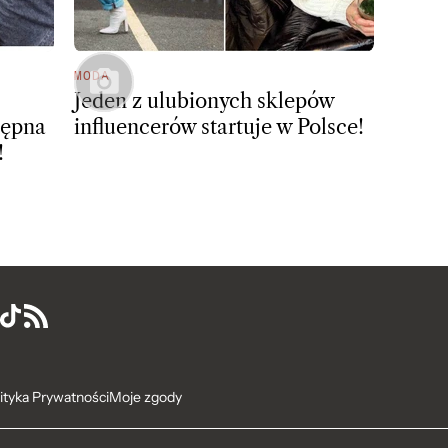
MODA
Jeden z ulubionych sklepów
tępna
influencerów startuje w Polsce!
!
ityka Prywatności
Moje zgody