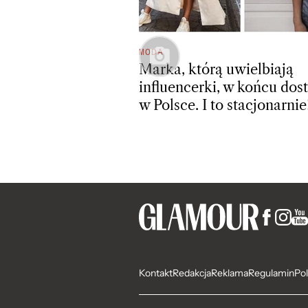
MODA
Marka, którą uwielbiają
influencerki, w końcu dos
w Polsce. I to stacjonarnie
Kontakt
Redakcja
Reklama
Regulamin
Pol