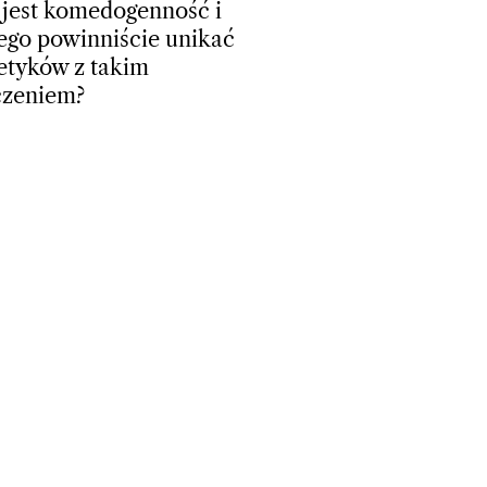
 jest komedogenność i
ego powinniście unikać
tyków z takim
czeniem?