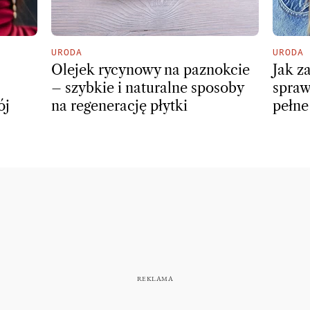
URODA
URODA
Olejek rycynowy na paznokcie
Jak z
– szybkie i naturalne sposoby
spraw
ój
na regenerację płytki
pełne 