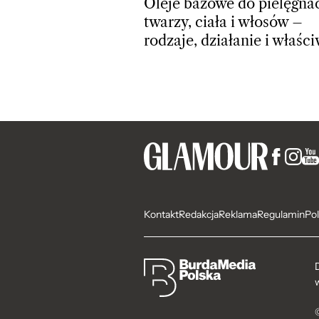
Oleje bazowe do pielęgnac
twarzy, ciała i włosów –
rodzaje, działanie i właśc
Kontakt
Redakcja
Reklama
Regulamin
Pol