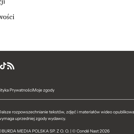
ji
iwości
ityka Prywatności
Moje zgody
Dalsze rozpowszechnianie tekstów, zdjęć i materiałów wideo opublikowan
wymaga uprzedniej zgody wydawcy.
©BURDA MEDIA POLSKA SP. Z O. O. | © Condé Nast 2026