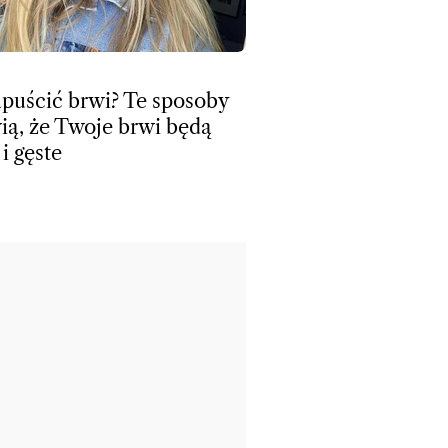
apuścić brwi? Te sposoby
ią, że Twoje brwi będą
i gęste