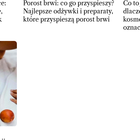
e:
Porost brwi: co go przyspieszy?
Co to
,
Najlepsze odżywki i preparaty,
dlacz
k
które przyspieszą porost brwi
kosme
ozna