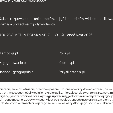
ityka Prywatności
Moje zgody
Dalsze rozpowszechnianie tekstów, zdjęć i materiałów wideo opublikowan
wymaga uprzedniej zgody wydawcy.
©BURDA MEDIA POLSKA SP. Z O. O. | © Condé Nast 2026
amotoja.pl
Polki.pl
ojegotowanie.pl
Kobieta.pl
ational-geographic.pl
Przyslijprzepis.pl
bieranie, zwielokrotnianie, przechowywanie, lub inne wykorzystywanie treści, dany
tron, w szczególności w celu ich eksploracji, zmierzającej do tworzenia, rozwoju, 
ligencji
jest zabronione oraz wymaga uprzedniej, jednoznacznie wyrażonej zgody
 i jednoznacznej zgody wymagany jest bez względu sposób pobierania, zwielokrot
i dostępnych w ramach niniejszego serwisu oraz wszystkich jego podstron, jak równi