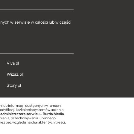
ych w serwisie w całości lub w części
Viva.pl
Wizaz.pl
Story.pl
ch lub informacji dostępnych w ramach
modyfikacji i szkolenia systemów uczenia
 administratora serwisu – Burda Media
niania, przechowywania lub innego
eż bez względu na charakter tych treści,