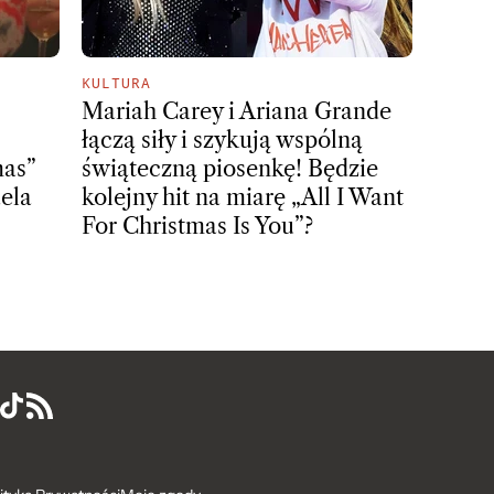
KULTURA
Mariah Carey i Ariana Grande
łączą siły i szykują wspólną
mas”
świąteczną piosenkę! Będzie
ela
kolejny hit na miarę „All I Want
For Christmas Is You”?