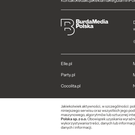
Kontakt
Redakcja
Reklama
Regulamin
Pol
Elle.pl
M
Party.pl
M
Cocolita.pl
N
Jakiekolwiek aktywności, w szczególności: po
niniejszego serwisu oraz wszystkich jego pods
maszynowego, algorytmów lub sztucznej inte
Polska sp. z o.o.
Obowiązek uzyskania wyraźnej
wykorzystywania treści, danych lub informacj
danych i informacji.