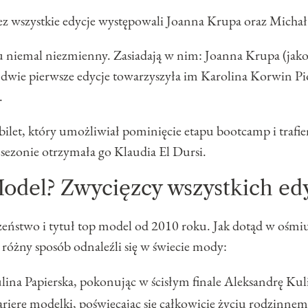
z wszystkie edycje występowali Joanna Krupa oraz Michał
ku niemal niezmienny. Zasiadają w nim: Joanna Krupa (ja
 dwie pierwsze edycje towarzyszyła im Karolina Korwin Pio
.
ilet, który umożliwiał pominięcie etapu bootcamp i trafi
ezonie otrzymała go Klaudia El Dursi.
odel? Zwycięzcy wszystkich edy
szeństwo i tytuł top model od 2010 roku. Jak dotąd w oś
różny sposób odnaleźli się w świecie mody:
lina Papierska, pokonując w ścisłym finale Aleksandrę Ku
rierę modelki, poświęcając się całkowicie życiu rodzinne