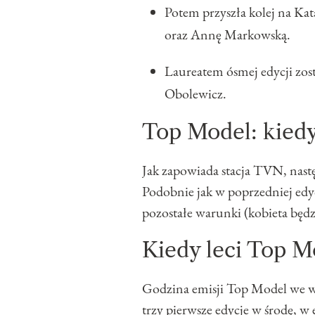
Potem przyszła kolej na Ka
oraz Annę Markowską.
Laureatem ósmej edycji zost
Obolewicz.
Top Model: kiedy
Jak zapowiada stacja TVN, nast
Podobnie jak w poprzedniej edycj
pozostałe warunki (kobieta będ
Kiedy leci Top Mo
Godzina emisji Top Model we ws
trzy pierwsze edycje w środę, w