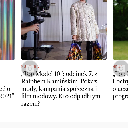
KULTURA
NEWS
.
„Top Model 10”: odcinek 7. z
„Top 
Ralphem Kamińskim. Pokaz
Lochy
eć o
mody, kampania społeczna i
o ucz
2021”
film modowy. Kto odpadł tym
prog
razem?