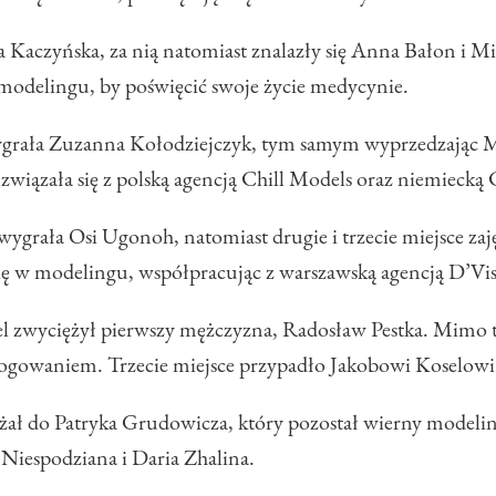
a Kaczyńska, za nią natomiast znalazły się Anna Bałon i M
a modelingu, by poświęcić swoje życie medycynie.
ygrała Zuzanna Kołodziejczyk, tym samym wyprzedzając Ma
 związała się z polską agencją Chill Models oraz niemiec
grała Osi Ugonoh, natomiast drugie i trzecie miejsce zaję
ię w modelingu, współpracując z warszawską agencją D’Vis
l zwyciężył pierwszy mężczyzna, Radosław Pestka. Mimo teg
 blogowaniem. Trzecie miejsce przypadło Jakobowi Koselowi
żał do Patryka Grudowicza, który pozostał wierny modelin
 Niespodziana i Daria Zhalina.