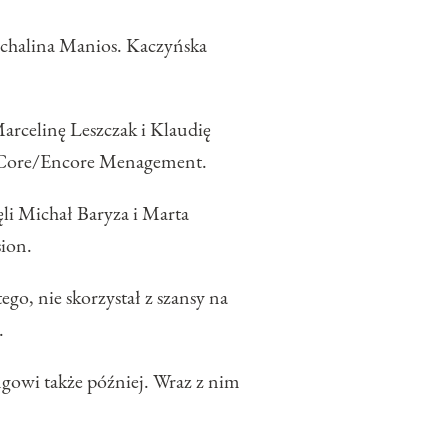
ichalina Manios. Kaczyńska
rcelinę Leszczak i Klaudię
ką Core/Encore Menagement.
li Michał Baryza i Marta
ion.
o, nie skorzystał z szansy na
.
gowi także później. Wraz z nim