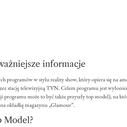
ażniejsze informacje
ch programów w stylu reality show, który opiera się na a
ez stację telewizyjną TVN. Celem programu jest wyłonie
cji programu może to być także przyszły top model), na któ
wa na okładkę magazynu „Glamour”.
p Model?