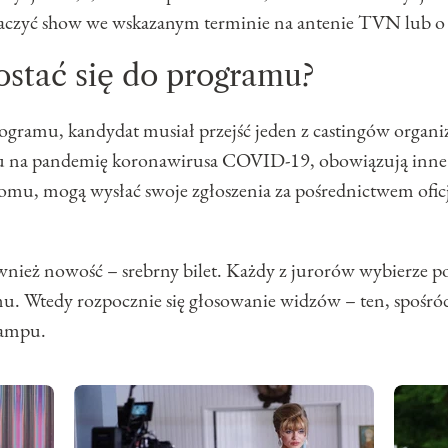
czyć show we wskazanym terminie na antenie TVN lub o d
ostać się do programu?
programu, kandydat musiał przejść jeden z castingów orga
du na pandemię koronawirusa COVID-19, obowiązują inne z
omu, mogą wysłać swoje zgłoszenia za pośrednictwem oficj
ównież nowość – srebrny bilet. Każdy z jurorów wybierze po
u. Wtedy rozpocznie się głosowanie widzów – ten, spośró
campu.