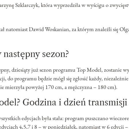
tarzynę Szklarczyk, która wyprzedziła w wyścigu o zwyci
ał natomiast Dawid Woskanian, za którym znaleźli się Olg
 następny sezon?
ępny, dziesiąty już sezon programu Top Model, zostanie w
i, do programu będzie mógł się zgłosić każdy, niezależnie o
zie mierzyła powyżej 170 cm, a mężczyzna – 180 cm).
del? Godzina i dzień transmisji
zystkich edycjach była stała: program puszczano wieczore
 edycjach 4,5,7 i 8 – w poniedziałek, natomiast w 6 edycji