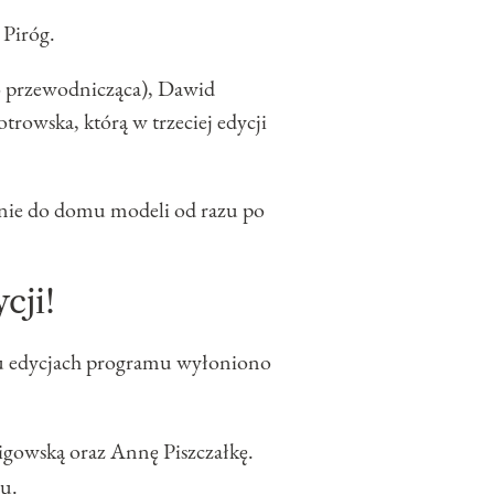
 Piróg.
ko przewodnicząca), Dawid
trowska, którą w trzeciej edycji
enie do domu modeli od razu po
cji!
miu edycjach programu wyłoniono
ligowską oraz Annę Piszczałkę.
mu.