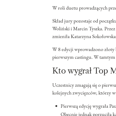
W roli duetu prowadzących prze
Skład jury pozostaje od począt
Woliński i Marcin Tyszka. Przez
zmieniła Katarzyna Sokołowska
W 8 edycji wprowadzono złoty b
pierwszym castingu. W tamtym s
Kto wygrał Top M
Uczestnicy zmagają się o pierw
kolejnych zwycięzców, którzy w 
Pierwszą edycję wygrała Pau
Obecnie jednak porzuciła ka