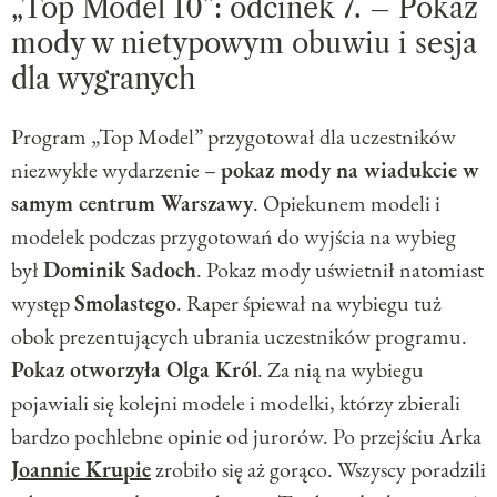
„Top Model 10”: odcinek 7. – Pokaz
mody w nietypowym obuwiu i sesja
dla wygranych
Program „Top Model” przygotował dla uczestników
niezwykłe wydarzenie –
pokaz mody na wiadukcie w
samym centrum Warszawy
. Opiekunem modeli i
modelek podczas przygotowań do wyjścia na wybieg
był
Dominik Sadoch
. Pokaz mody uświetnił natomiast
występ
Smolastego
. Raper śpiewał na wybiegu tuż
obok prezentujących ubrania uczestników programu.
Pokaz otworzyła Olga Król
. Za nią na wybiegu
pojawiali się kolejni modele i modelki, którzy zbierali
bardzo pochlebne opinie od jurorów. Po przejściu Arka
Joannie Krupie
zrobiło się aż gorąco. Wszyscy poradzili