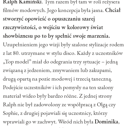
Ralph Kamiński
. Tym razem był tam w roli reżysera
filmów modowych. Jego koncepcja była jasna.
Chciał
stworzyć opowieść o opuszczaniu szarej
rzeczywistości, o wejściu w kolorowy świat
showbiznesu po to by spełnić swoje marzenia.
Uzupełnieniem jego wizji były szalone stylizacje rodem
z lat 80. utrzymane w stylu disco. Każdy z uczestników
„Top model” miał do odegrania trzy sytuacje – jedną
związaną z jedzeniem, zmywaniem lub zakupami,
drugą opartą na pozie modowej i trzecią taneczną.
Podejście uczestników i ich pomysły na ten szalony
materiał wideo były bardzo różne. Z jednej strony
Ralph nie był zadowolony ze współpracą z Olgą czy
Sophie, z drugiej pojawiali się uczestnicy, którzy
wprawiali go w zachwyt. Wśród nich była
Dominika
,