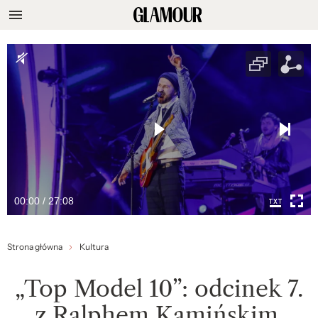
00:00 / 27:08
Strona główna
Kultura
„Top Model 10”: odcinek 7.
z Ralphem Kamińskim.