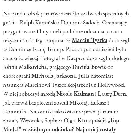
Na panelu obok jurorów zasiadło aż dwóch specjalnych
gości – Ralph Kamiński i Dominik Sadoch. Oceniający
przygotowane filmy mieli podobne odczucia, co sam
reżyser i to do tego stopnia, że
Marcin Tyszka
dostrzegł
w Dominice Ivanę Trump. Podobnych odniesień było
znacznie więcej. Fotograf w Kacprze dostrzegł młodego
Johna Malkovicha
, grającego
Davida Bowie
do
choreografii
Michaela Jacksona
. Julia natomiast
nasunęła Marcinowi Tyszce skojarzenia z Hollywood.
W niej zobaczył młodą
Nicole Kidman
i
Laurę Dern
.
Jak pierwsi bezpieczni zostali Mikołaj, Łukasz i
Dominika. Natomiast jako ostatnie przed jurorami
zostały Weronika, Sophie i Olga.
Kto opuścił „Top
Model” w siódmym odcinku?
Najmniej zostały