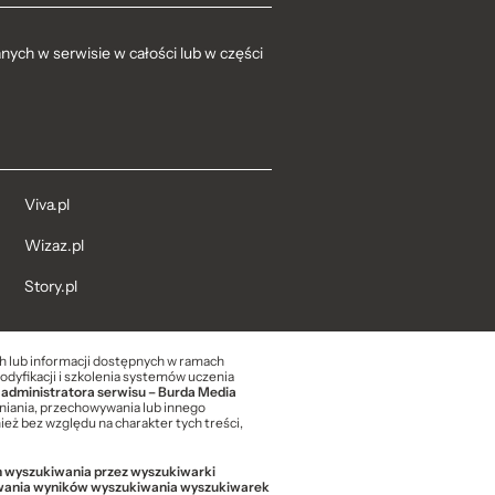
ych w serwisie w całości lub w części
Viva.pl
Wizaz.pl
Story.pl
ch lub informacji dostępnych w ramach
modyfikacji i szkolenia systemów uczenia
 administratora serwisu – Burda Media
niania, przechowywania lub innego
eż bez względu na charakter tych treści,
ch wyszukiwania przez wyszukiwarki
sowania wyników wyszukiwania wyszukiwarek