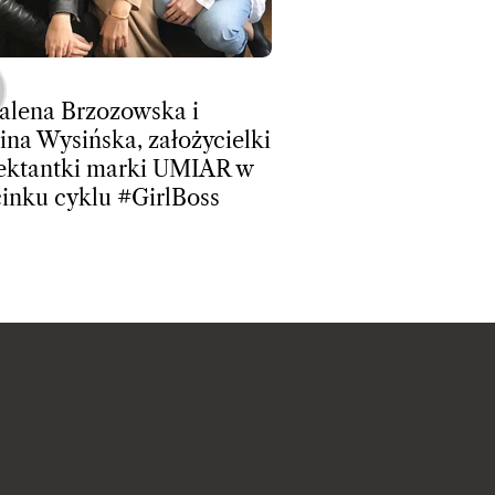
lena Brzozowska i
na Wysińska, założycielki
jektantki marki UMIAR w
cinku cyklu #GirlBoss