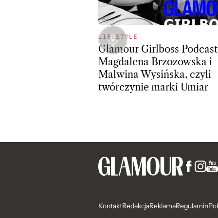
LIFESTYLE
Glamour Girlboss Podcast
Magdalena Brzozowska i
Malwina Wysińska, czyli
twórczynie marki Umiar
Kontakt
Redakcja
Reklama
Regulamin
Pol