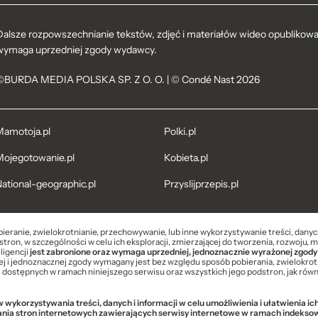
Dalsze rozpowszechnianie tekstów, zdjęć i materiałów wideo opublikowan
wymaga uprzedniej zgody wydawcy.
©BURDA MEDIA POLSKA SP. Z O. O. | © Condé Nast 2026
amotoja.pl
Polki.pl
ojegotowanie.pl
Kobieta.pl
ational-geographic.pl
Przyslijprzepis.pl
bieranie, zwielokrotnianie, przechowywanie, lub inne wykorzystywanie treści, dany
tron, w szczególności w celu ich eksploracji, zmierzającej do tworzenia, rozwoju, 
ligencji
jest zabronione oraz wymaga uprzedniej, jednoznacznie wyrażonej zgody
 i jednoznacznej zgody wymagany jest bez względu sposób pobierania, zwielokrot
i dostępnych w ramach niniejszego serwisu oraz wszystkich jego podstron, jak równi
wykorzystywania treści, danych i informacji w celu umożliwienia i ułatwienia i
ania stron internetowych zawierających serwisy internetowe w ramach indek