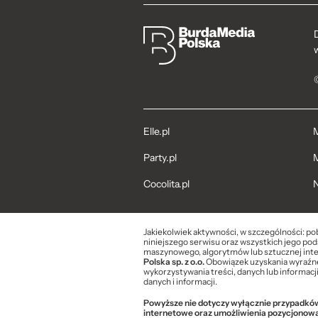
Elle.pl
M
Party.pl
M
Cocolita.pl
N
Jakiekolwiek aktywności, w szczególności: po
niniejszego serwisu oraz wszystkich jego pods
maszynowego, algorytmów lub sztucznej inte
Polska sp. z o.o.
Obowiązek uzyskania wyraźnej
wykorzystywania treści, danych lub informacj
danych i informacji.
Powyższe nie dotyczy wyłącznie przypadków 
internetowe oraz umożliwienia pozycjonow