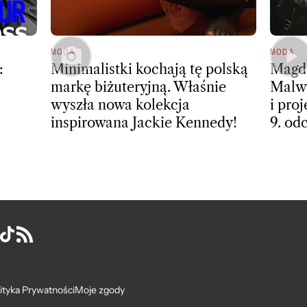
MODA
MODA
:
Minimalistki kochają tę polską
Magda
markę biżuteryjną. Właśnie
Malwi
wyszła nowa kolekcja
i pro
inspirowana Jackie Kennedy!
9. od
ityka Prywatności
Moje zgody