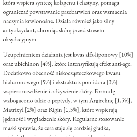
która wspiera syntezę kolagenu i elastyny, pomaga
ograniczać powstawanie przebarwień oraz wzmacnia
naczynia krwionośne. Działa również jako silny
antyoksydant, chroniąc skórę przed stresem
oksydacyjnym.
Uzupełnieniem działania jest kwas alfa-liponowy [10%]
oraz ubichinon [4%], które intensyfikują efekt anti-age.
Dodatkowo obecność niskocząsteczkowego kwasu
hialuronowego [5%] i ekstraktu z pomidora [3%]
wspiera nawilżenie i odżywienie skóry. Formułę
wzbogacono także o peptydy, w tym Argirelinę [1,5%],
Matrixyl [2%] oraz Rigin [1,5%], które wspierają
jędrność i wygładzenie skóry. Regularne stosowanie
maski sprawia, że cera staje się bardziej gładka,
rozświetlona i wyraźnie napięta, z widocznie