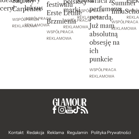
idealnej
efe
kroku
wraca z
Sabriny
polskiej
Summer
festiwalu
luksus
cery?
perfumową
Carpenter
marki
InfluScho
WSPÓ
WSPÓŁPRACA
Erste Letnie
petardą.
REKL
REKLAMOWA
WSPÓŁPRACA
WSPÓŁPRACA
Brzmienia
WSPÓŁPRACA
WSPÓŁPRACA
Już mam
REKLAMOWA
REKLAMOWA
REKLAMOWA
REKLAMOWA
WSPÓŁPRACA
absolutną
REKLAMOWA
obsesję na
ich
punkcie
WSPÓŁPRACA
REKLAMOWA
Kontakt
Redakcja
Reklama
Regulamin
Polityka Prywatności