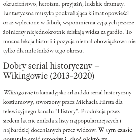
okrucieństwo, heroizm, przyjaźń, ludzkie dramaty.
Fantastyczna muzyka podkreślająca klimat opowieści
oraz wplecione w fabułę wspomnienia żyjących jeszcze
żołnierzy niejednokrotnie ściskają widza za gardło. To
mocna lekcja historii i pozycja niemal obowiązkowa nie
tylko dla miłośników tego okresu.
Dobry serial historyczny –
Wikingowie (2013-2020)
Wikingowie
to kanadyjsko-irlandzki serial historyczny
kostiumowy, stworzony przez Michaela Hirsta dla
telewizyjnego kanału "History". Produkcja przez
siedem lat nie znikała z listy najpopularniejszych i
najbardziej docenianych przez widzów.
W tym czasie
powstało sześć sezonów i, choć niektórzy