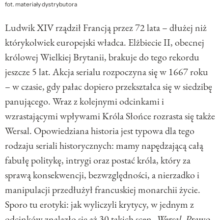
fot. materiały dystrybutora
Ludwik XIV rządził Francją przez 72 lata – dłużej niż
którykolwiek europejski władca. Elżbiecie II, obecnej
królowej Wielkiej Brytanii, brakuje do tego rekordu
jeszcze 5 lat. Akcja serialu rozpoczyna się w 1667 roku
– w czasie, gdy pałac dopiero przekształca się w siedzibę
panującego. Wraz z kolejnymi odcinkami i
wzrastającymi wpływami Króla Słońce rozrasta się także
Wersal. Opowiedziana historia jest typowa dla tego
rodzaju seriali historycznych: mamy napędzającą całą
fabułę politykę, intrygi oraz postać króla, który za
sprawą konsekwencji, bezwzględności, a nierzadko i
manipulacji przedłużył francuskiej monarchii życie.
Sporo tu erotyki: jak wyliczyli krytycy, w jednym z
odcinków znalazło się aż 30 takich scen.
Wersal. Prawo