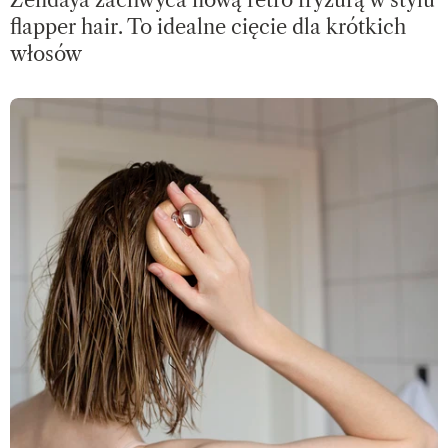
Zendaya zachwyca nową retro fryzurą w stylu
flapper hair. To idealne cięcie dla krótkich
włosów