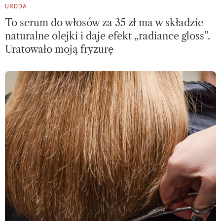
URODA
To serum do włosów za 35 zł ma w składzie
naturalne olejki i daje efekt „radiance gloss”.
Uratowało moją fryzurę