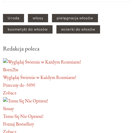
Uroda
włosy
pielęgnacja włosów
kosmetyki do włosów
wcierki do włosów
Redakcja poleca
Born2be
Wyglądaj Świetnie w Każdym Rozmiarze!
Przeceny do -50%!
Zobacz
Sinsay
Temu Się Nie Oprzesz!
Poznaj Bestsellery
Zobacz