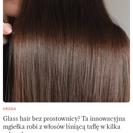
URODA
Glass hair bez prostownicy? Ta innowacyjna
mgiełka robi z włosów lśniącą taflę w kilka