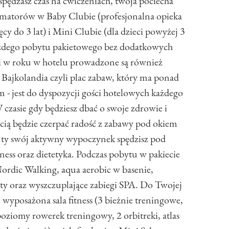
spędzasz czas na ćwiczeniach, twoja pociecha
matorów w Baby Clubie (profesjonalna opieka
cy do 3 lat) i Mini Clubie (dla dzieci powyżej 3
każdego pobytu pakietowego bez dodatkowych
i w roku w hotelu prowadzone są również
 Bajkolandia czyli plac zabaw, który ma ponad
 - jest do dyspozycji gości hotelowych każdego
czasie gdy będziesz dbać o swoje zdrowie i
cią będzie czerpać radość z zabawy pod okiem
 ty swój aktywny wypoczynek spędzisz pod
ess oraz dietetyka. Podczas pobytu w pakiecie
ordic Walking, aqua aerobic w basenie,
taty oraz wyszczuplające zabiegi SPA. Do Twojej
 wyposażona sala fitness (3 bieżnie treningowe,
ziomy rowerek treningowy, 2 orbitreki, atlas