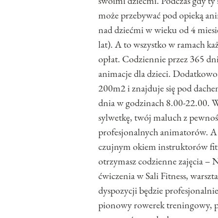
swoimi dziećmi. Podczas gdy ty 
może przebywać pod opieką ani
nad dziećmi w wieku od 4 miesię
lat). A to wszystko w ramach 
opłat. Codziennie przez 365 dn
animacje dla dzieci. Dodatkowo
200m2 i znajduje się pod dachem
dnia w godzinach 8.00-22.00. W 
sylwetkę, twój maluch z pewnoś
profesjonalnych animatorów. A
czujnym okiem instruktorów fitn
otrzymasz codzienne zajęcia – N
ćwiczenia w Sali Fitness, warsz
dyspozycji będzie profesjonalnie
pionowy rowerek treningowy, po