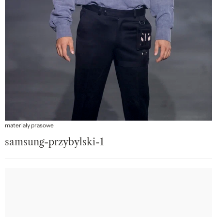
materiały prasowe
samsung-przybylski-1