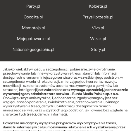
Party.pl
Kobieta.pl
Cocolita.pl
Przyslijprzepis.pl
Mamotoja.pl
Viva.pl
Mojegotowanie.pl
Wizaz.pl
National-geographic.pl
Story.pl
Jakiekolwiek aktywności, w szczególności: pobieranie, zwielokrotnianie,
przechowywanie, lub inne wykorzystywanie treści, danych lub informacji
dostępnych w ramach niniejszego serwisu oraz wszystkich jego podstron, w
szczególności w celu ich eksploracji, zmierzającej do tworzenia, rozwoju,
modyfikacji i szkolenia systemów uczenia maszynowego, algorytmów lub
sztucznej inteligencji
jest zabronione oraz wymaga uprzedniej, jednoznacznie
wyrażonej zgody administratora serwisu – Burda Media Polska sp. z o.o.
Obowiązek uzyskania wyraźnej i jednoznacznej zgody wymagany jest bez
względu sposób pobierania, zwielokrotniania, przechowywania lub innego
wykorzystywania treści, danych lub informacji dostępnych w ramach
niniejszego serwisu oraz wszystkich jego podstron, jak również bez względu na
charakter tych treści, danych i informacji.
Powyższe nie dotyczy wyłącznie przypadków wykorzystywania treści,
danych i informacji w celu umożliwienia i ułatwienia ich wyszukiwania przez