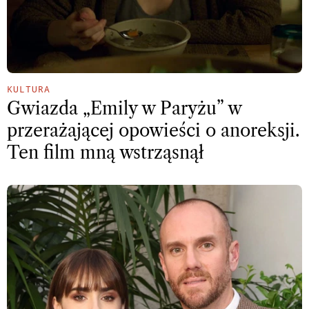
KULTURA
Gwiazda „Emily w Paryżu” w
przerażającej opowieści o anoreksji.
Ten film mną wstrząsnął