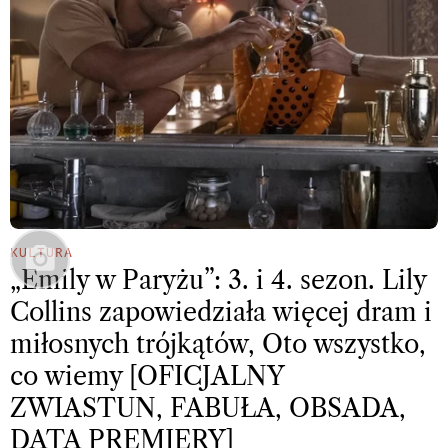
KULTURA
„Emily w Paryżu”: 3. i 4. sezon. Lily
Collins zapowiedziała więcej dram i
miłosnych trójkątów, Oto wszystko,
co wiemy [OFICJALNY
ZWIASTUN, FABUŁA, OBSADA,
DATA PREMIERY]