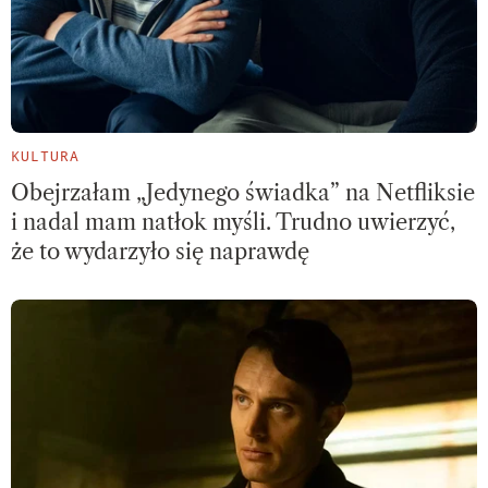
KULTURA
Obejrzałam „Jedynego świadka” na Netfliksie
i nadal mam natłok myśli. Trudno uwierzyć,
że to wydarzyło się naprawdę