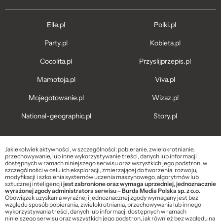
Elle.pl
Polki.pl
Party.pl
Kobieta.pl
Cocolita.pl
Przyslijprzepis.pl
Mamotoja.pl
Viva.pl
Mojegotowanie.pl
Wizaz.pl
National-geographic.pl
Story.pl
Jakiekolwiek aktywności, w szczególności: pobieranie, zwielokrotnianie,
przechowywanie, lub inne wykorzystywanie treści, danych lub informacji
dostępnych w ramach niniejszego serwisu oraz wszystkich jego podstron, w
szczególności w celu ich eksploracji, zmierzającej do tworzenia, rozwoju,
modyfikacji i szkolenia systemów uczenia maszynowego, algorytmów lub
sztucznej inteligencji
jest zabronione oraz wymaga uprzedniej, jednoznacznie
wyrażonej zgody administratora serwisu – Burda Media Polska sp. z o.o.
Obowiązek uzyskania wyraźnej i jednoznacznej zgody wymagany jest bez
względu sposób pobierania, zwielokrotniania, przechowywania lub innego
wykorzystywania treści, danych lub informacji dostępnych w ramach
niniejszego serwisu oraz wszystkich jego podstron, jak również bez względu na