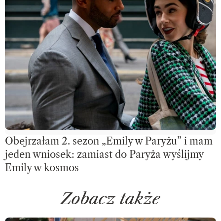
Obejrzałam 2. sezon „Emily w Paryżu” i mam
jeden wniosek: zamiast do Paryża wyślijmy
Emily w kosmos
Zobacz także