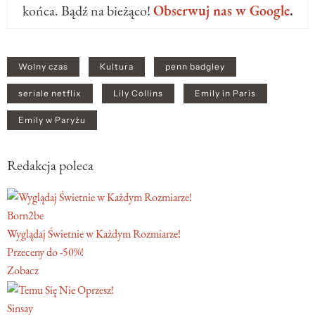
końca. Bądź na bieżąco!
Obserwuj nas w Google
.
Wolny czas
Kultura
penn badgley
seriale netflix
Lily Collins
Emily in Paris
Emily w Paryżu
Redakcja poleca
Born2be
Wyglądaj Świetnie w Każdym Rozmiarze!
Przeceny do -50%!
Zobacz
Sinsay