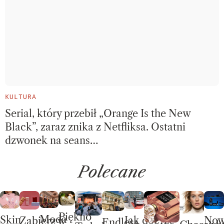
KULTURA
Serial, który przebił „Orange Is the New
Black”, zaraz znika z Netfliksa. Ostatni
dzwonek na seans…
Polecane
Piękno
Moda
Skin
No
Jak dobrze
Zabierz w
Endless