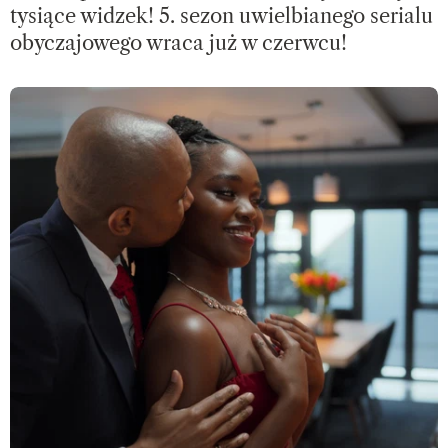
tysiące widzek! 5. sezon uwielbianego serialu
obyczajowego wraca już w czerwcu!