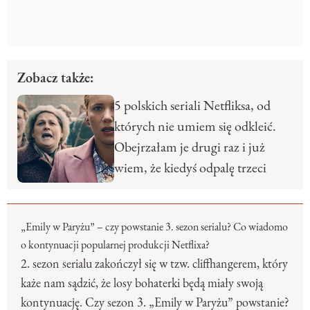
Zobacz także:
5 polskich seriali Netfliksa, od
których nie umiem się odkleić.
Obejrzałam je drugi raz i już
wiem, że kiedyś odpalę trzeci
„Emily w Paryżu” – czy powstanie 3. sezon serialu? Co wiadomo
o kontynuacji popularnej produkcji Netflixa?
2. sezon serialu zakończył się w tzw. cliffhangerem, który
każe nam sądzić, że losy bohaterki będą miały swoją
kontynuację. Czy sezon 3. „Emily w Paryżu” powstanie?