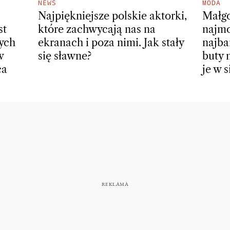
NEWS
MODA
Najpiękniejsze polskie aktorki,
Małgo
st
które zachwycają nas na
najmo
wych
ekranach i poza nimi. Jak stały
najba
w
się sławne?
buty 
ca
je w 