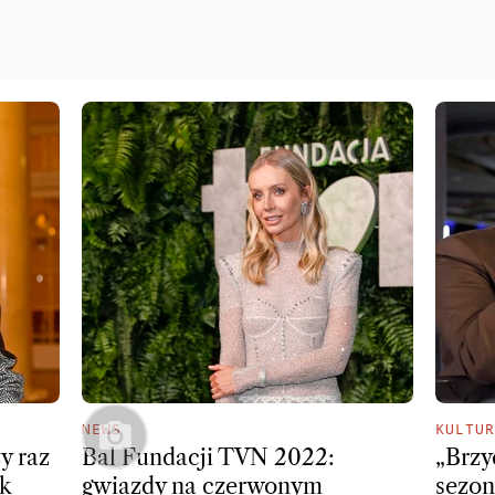
NEWS
KULTUR
y raz
Bal Fundacji TVN 2022:
„Brzy
ak
gwiazdy na czerwonym
sezon