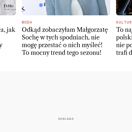
MODA
KULTUR
a, jak
Odkąd zobaczyłam Małgorzatę
To na
Sochę w tych spodniach, nie
polski
y
mogę przestać o nich myśleć!
nie po
To mocny trend tego sezonu!
trafi