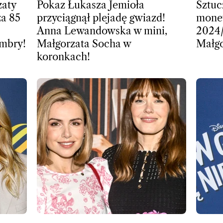
zaty
Pokaz Łukasza Jemioła
Sztuc
za 85
przyciągnął plejadę gwiazd!
money
Anna Lewandowska w mini,
2024/
ambry!
Małgorzata Socha w
Małgo
koronkach!