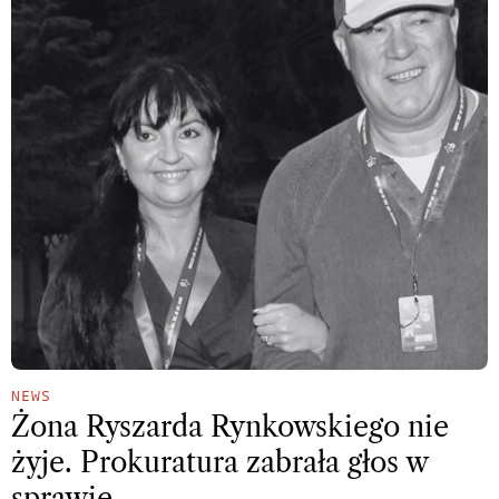
NEWS
Żona Ryszarda Rynkowskiego nie
żyje. Prokuratura zabrała głos w
sprawie