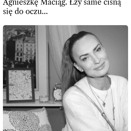
Agnieszkę Maciąg. Łzy same cisną
się do oczu…