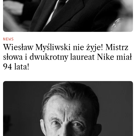
NEWS
Wiesław Myśliwski nie żyje! Mistrz
słowa i dwukrotny laureat Nike miał
94 lata!