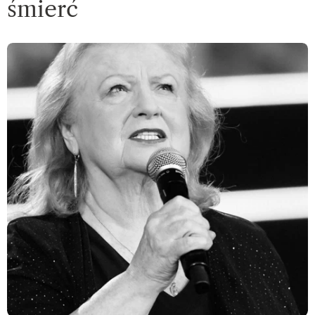
śmierć