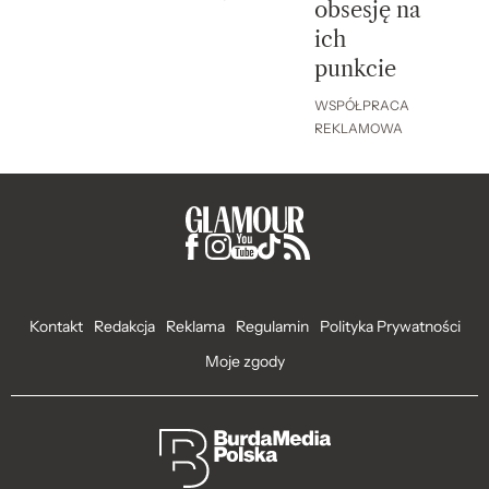
obsesję na
ich
punkcie
WSPÓŁPRACA
REKLAMOWA
Kontakt
Redakcja
Reklama
Regulamin
Polityka Prywatności
Moje zgody