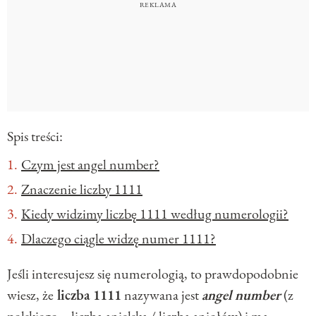
Spis treści:
Czym jest angel number?
Znaczenie liczby 1111
Kiedy widzimy liczbę 1111 według numerologii?
Dlaczego ciągle widzę numer 1111?
Jeśli interesujesz się numerologią, to prawdopodobnie
wiesz, że
liczba
1111
nazywana jest
angel number
(z
polskiego – liczba anielska / liczba aniołów) i ma