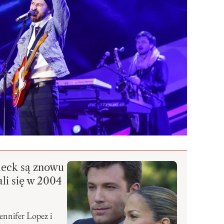
fleck są znowu
ali się w 2004
ennifer Lopez i