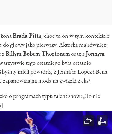
a żona
Brada Pitta
, choć to on w tym kontekście
im do głowy jako pierwszy. Aktorka ma również
: z
Billym Bobem Thortonem
oraz z
Jonnym
owarzystwie tego ostatniego była ostatnio
yśmy mieli powtórkę z Jennifer Lopez i Bena
e zapanowała na moda na związki z eks?
 o programach typu talent show: „To nie
n]