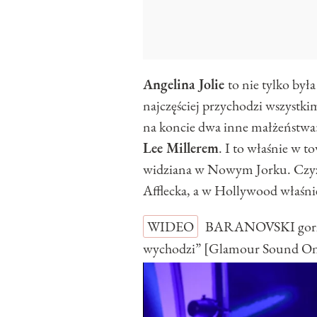
Angelina Jolie
to nie tylko był
najczęściej przychodzi wszystk
na koncie dwa inne małżeństwa
Lee Millerem
. I to właśnie w t
widziana w Nowym Jorku. Czyżb
Afflecka, a w Hollywood właśni
WIDEO
BARANOVSKI gorzko
wychodzi” [Glamour Sound O