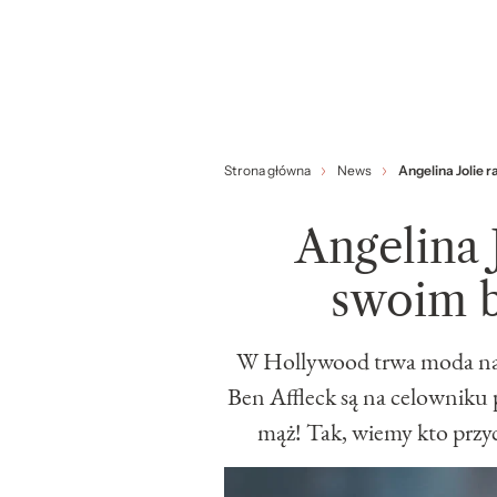
Strona główna
News
Angelina Jolie
Angelina 
swoim 
W Hollywood trwa moda na p
Ben Affleck są na celowniku pa
mąż! Tak, wiemy kto przyc