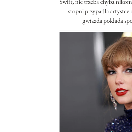
Swift, nie trzeba chyba niko
stopni przypadła artystce
gwiazda pokłada spo