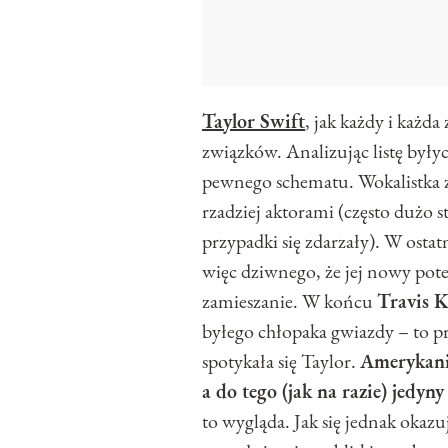
Taylor Swift
, jak każdy i każd
związków. Analizując listę byłyc
pewnego schematu. Wokalistka z
rzadziej aktorami (często dużo s
przypadki się zdarzały). W osta
więc dziwnego, że jej nowy pote
zamieszanie. W końcu
Travis K
byłego chłopaka gwiazdy – to p
spotykała się Taylor.
Amerykani
a do tego (jak na razie) jedyn
to wygląda. Jak się jednak okaz