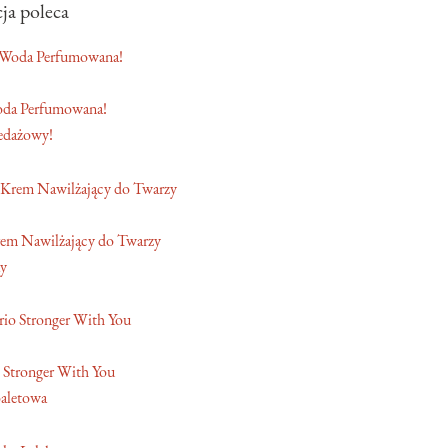
ja poleca
oda Perfumowana!
edażowy!
em Nawilżający do Twarzy
y
 Stronger With You
aletowa