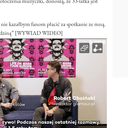
 otoczenia muzyczki, donoszą, że 33-latka jest
nie kazałbym fanom płacić za spotkanie ze mną.
ą rodziną” [WYWIAD WIDEO]