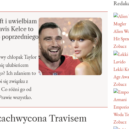
Redakc
ft i uwielbiam
Mugler
avis Kelce to
Alien W
o poprzedniego
Hit Sprz
Zobacz
nowy chłopak Taylor
Lavido
 się ulubieńcem
Lekki Kr
go? Ich zdaniem to
Age Awa
i się związku z
Zobacz
 Co różni go od
Prawie wszystko.
Armani
Emporio
Woda To
t zachwycona Travisem
Zobacz