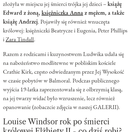
złożyła w miejscu jej śmierci trójka jej dzieci –
książę
Edward z żoną,
księżniczka Anna
z mężem, a także
książę Andrzej
. Pojawiły się również wnuczęta
królowej: księżniczki Beatrycze i Eugenia, Peter Phillips
i
Zara Tindall
.
Razem z rodzicami i kuzynostwem Ludwika udała się
na nabożeństwo modlitewne w pobliskim kościele
Crathie Kirk, często odwiedzanym przez Jej Wysokość
w czasie pobytów w Balmoral. Podczas publicznego
wyjścia 19-latka zaprezentowała się z olbrzymią klasą,
na jej twarzy widać było wzruszenie, lecz również
opanowanie (zobaczcie zdjęcia w naszej
GALERII
).
Louise Windsor rok po śmierci
królowej Elżbiety II - co dziś robi?