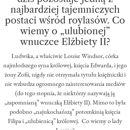
najbardziej tajemniczych
postaci wśród roylasów. Co
wiemy o „ulubionej”
wnuczce Elżbiety II?
Ludwika, a właściwie Louise Windsor, córka
najmłodszego syna królowej, księcia Edwarda, i jego
żony Zofii, nigdy nie otrzymała tytułu księżniczki i
nie wzbudza ogromnego zainteresowania mediów
(do tego stopnia, że niektórzy nazywają ją
„zapomnianą” wnuczką Elżbiety II). Mimo to była
podobno „najukochańszą” potomkinią księcia
Filipa i „ulubienicą” królowej. Co wiemy o lady