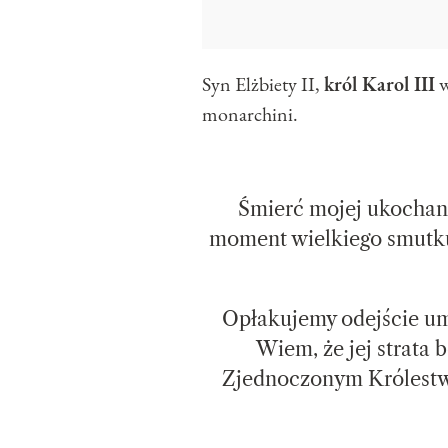
Syn Elżbiety II,
król Karol III
w
monarchini.
Śmierć mojej ukochane
moment wielkiego smutku
Opłakujemy odejście um
Wiem, że jej strata
Zjednoczonym Królestwi