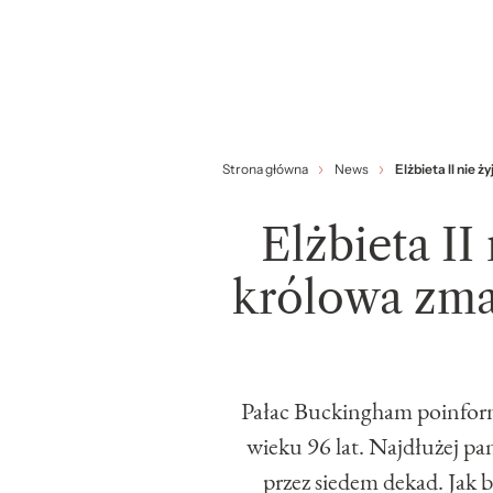
Strona główna
News
Elżbieta II nie 
Elżbieta II
królowa zma
Pałac Buckingham poinformo
wieku 96 lat. Najdłużej pa
przez siedem dekad. Jak 