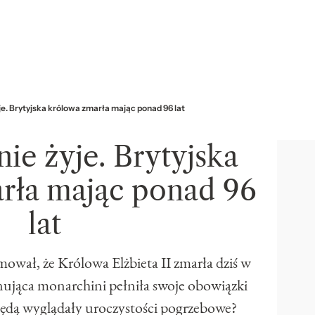
żyje. Brytyjska królowa zmarła mając ponad 96 lat
 nie żyje. Brytyjska
rła mając ponad 96
lat
wał, że Królowa Elżbieta II zmarła dziś w
nująca monarchini pełniła swoje obowiązki
będą wyglądały uroczystości pogrzebowe?