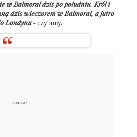
e w Balmoral dziś po południu. Król i
ną dziś wieczorem w Balmoral, a jutro
do Londynu
- czytamy.