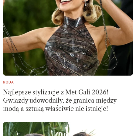
MODA
Najlepsze stylizacje z Met Gali 2026!
Gwiazdy udowodniły, że granica między
modą a sztuką właściwie nie istnieje!