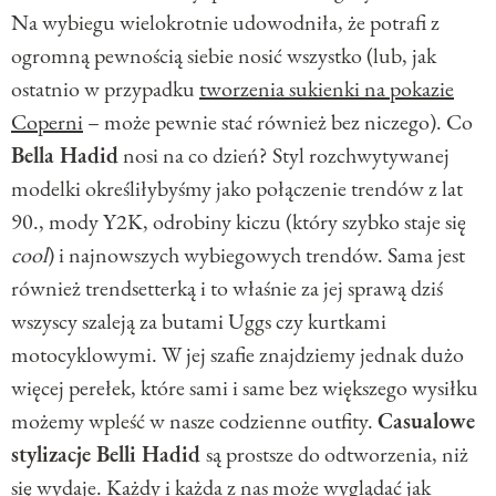
Na wybiegu wielokrotnie udowodniła, że potrafi z
ogromną pewnością siebie nosić wszystko (lub, jak
ostatnio w przypadku
tworzenia sukienki na pokazie
Coperni
– może pewnie stać również bez niczego). Co
Bella Hadid
nosi na co dzień? Styl rozchwytywanej
modelki określiłybyśmy jako połączenie trendów z lat
90., mody Y2K, odrobiny kiczu (który szybko staje się
cool
) i najnowszych wybiegowych trendów. Sama jest
również trendsetterką i to właśnie za jej sprawą dziś
wszyscy szaleją za butami Uggs czy kurtkami
motocyklowymi. W jej szafie znajdziemy jednak dużo
więcej perełek, które sami i same bez większego wysiłku
możemy wpleść w nasze codzienne outfity.
Casualowe
stylizacje Belli Hadid
są prostsze do odtworzenia, niż
się wydaje. Każdy i każda z nas może wyglądać jak