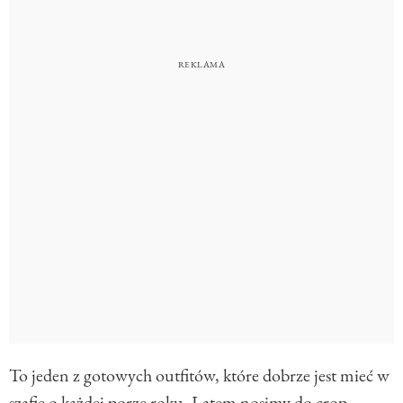
To jeden z gotowych outfitów, które dobrze jest mieć w
szafie o każdej porze roku. Latem nosimy do crop