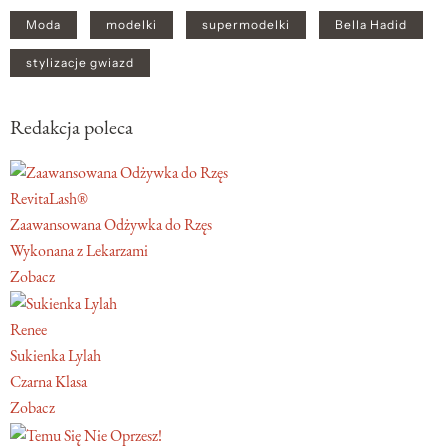
Moda
modelki
supermodelki
Bella Hadid
stylizacje gwiazd
Redakcja poleca
RevitaLash®
Zaawansowana Odżywka do Rzęs
Wykonana z Lekarzami
Zobacz
Renee
Sukienka Lylah
Czarna Klasa
Zobacz