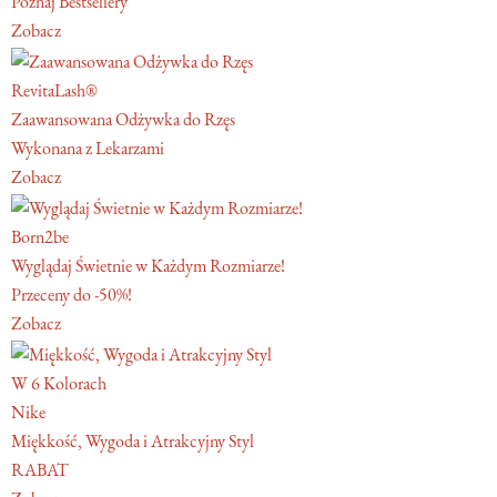
Poznaj Bestsellery
Zobacz
RevitaLash®
Zaawansowana Odżywka do Rzęs
Wykonana z Lekarzami
Zobacz
Born2be
Wyglądaj Świetnie w Każdym Rozmiarze!
Przeceny do -50%!
Zobacz
W 6 Kolorach
Nike
Miękkość, Wygoda i Atrakcyjny Styl
RABAT