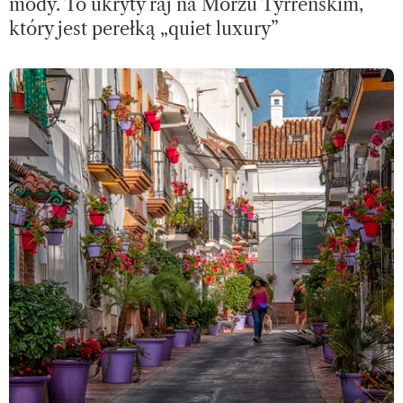
mody. To ukryty raj na Morzu Tyrreńskim,
który jest perełką „quiet luxury”