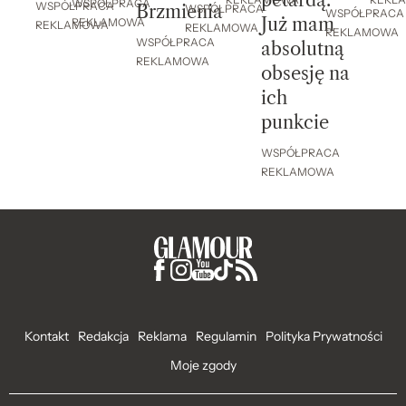
REKL
REKLAMOWA
WSPÓŁPRACA
WSPÓŁPRACA
Brzmienia
WSPÓŁPRACA
WSPÓŁPRACA
Już mam
REKLAMOWA
REKLAMOWA
REKLAMOWA
REKLAMOWA
WSPÓŁPRACA
absolutną
REKLAMOWA
obsesję na
ich
punkcie
WSPÓŁPRACA
REKLAMOWA
Kontakt
Redakcja
Reklama
Regulamin
Polityka Prywatności
Moje zgody