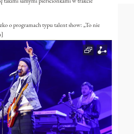
ię takimi samymi pierścionkami w trakcie
 o programach typu talent show: „To nie
n]