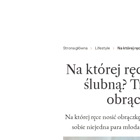
Strona główna
Lifestyle
Na której rę
Na której rę
ślubną? T
obrąc
Na której ręce nosić obrączk
sobie niejedna para młoda