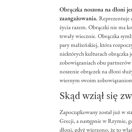
Obrączka noszona na dłoni je
zaangażowania.
Reprezentuje d
życia razem. Obrączki nie ma ko
trwały wiecznie. Obrączka symb
pary małżeńskiej, która rozpoc
niektórych kulturach obrączka j
zobowiązaniach obu partnerów w
noszenie obrączek na dłoni słu
wiernym swoim zobowiązaniom 
Skąd wziął się z
Zapoczątkowany został już w st
Grecji, a następnie w Rzymie, g
dłoni, gdyż wierzono, że to wła