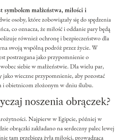
st symbolem małżeństwa, miłości i
wie osoby, które zobowiązały się do spędzenia
ńca, co oznacza, że miłość i oddanie pary będą
olizuje również ochronę i bezpieczeństwo dla
zyna swoją wspólną podróż przez życie. W
est postrzegana jako przypomnienie o
obec siebie w małżeństwie. Dla wielu par,
ży jako wieczne przypomnienie, aby pozostać
i obietnicom złożonym w dniu ślubu.
wyczaj noszenia obrączek?
arożytności. Najpierw w Egipcie, później w
dzie obrączki zakładano na serdeczny palec lewej
śnie tam przebiega żyła miłości, prowadząca