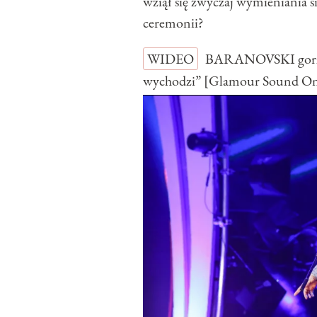
wziął się zwyczaj wymieniania s
ceremonii?
WIDEO
BARANOVSKI gorzko
wychodzi” [Glamour Sound O