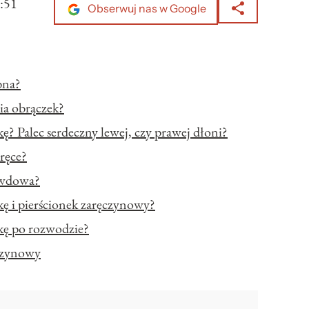
:51
Obserwuj nas w Google
bna?
ia obrączek?
kę? Palec serdeczny lewej, czy prawej dłoni?
ręce?
ę wdowa?
zkę i pierścionek zaręczynowy?
zkę po rozwodzie?
ęczynowy