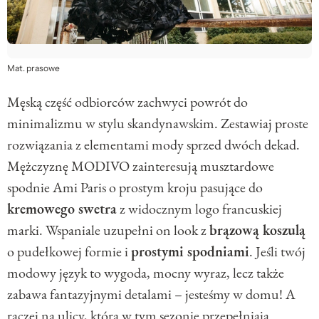
Mat. prasowe
Męską część odbiorców zachwyci powrót do
minimalizmu w stylu skandynawskim. Zestawiaj proste
rozwiązania z elementami mody sprzed dwóch dekad.
Mężczyznę MODIVO zainteresują musztardowe
spodnie Ami Paris o prostym kroju pasujące do
kremowego swetra
z widocznym logo francuskiej
marki. Wspaniale uzupełni on look z
brązową koszulą
o pudełkowej formie i
prostymi spodniami
. Jeśli twój
modowy język to wygoda, mocny wyraz, lecz także
zabawa fantazyjnymi detalami – jesteśmy w domu! A
raczej na ulicy, którą w tym sezonie przepełniają