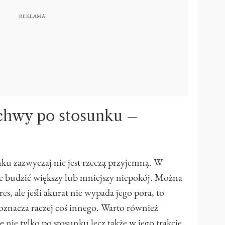
chwy po stosunku –
u zazwyczaj nie jest rzeczą przyjemną. W
że budzić większy lub mniejszy niepokój. Można
es, ale jeśli akurat nie wypada jego pora, to
oznacza raczej coś innego. Warto również
ę nie tylko po stosunku lecz także w jego trakcie.