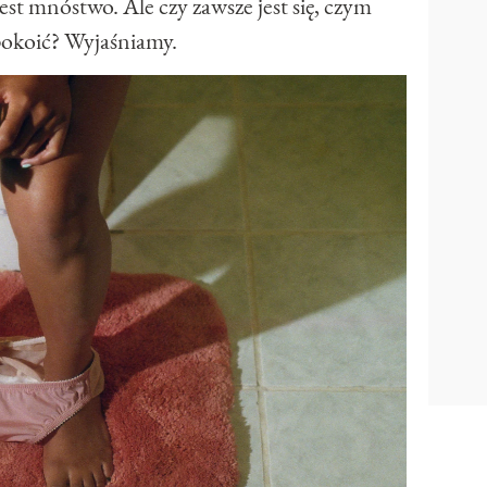
t mnóstwo. Ale czy zawsze jest się, czym
pokoić? Wyjaśniamy.