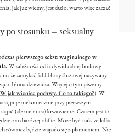
ia, jak już wiemy, jest dużo, warto więc zacząć
 po stosunku – seksualny
dczas pierwszego seksu waginalnego w
ała.
W zależności od indywidualnej budowy
y może zamykać fałd błony śluzowej nazywany
ąco: błona dziewicza. Więcej o tym piszemy
 W jak wieniec pochwy. Co to takiego?
). W
następuje niekoniecznie przy pierwszym
ąpić (ale nie musi) krwawienie. Czasem jest to
dzie ono bardziej obfite. Może być i tak, że kilka
h również będzie wiązało się z plamieniem. Nie