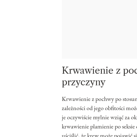
Krwawienie z po
przyczyny
Krwawienie z pochwy po stosunk
zależności od jego obfitości mo
je oczywiście mylnie wziąć za okr
krwawienie plamienie po seksie 
uściślić, że krew może pojawić si