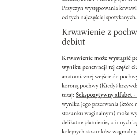
Przyczyn występowania krwawien
od tych najczęściej spotykanych.
Krwawienie z pochwy
debiut
Krwawienie może wystąpić po
wyniku penetracji tej części ci
anatomicznej wejście do pochw
koroną pochwy (Kiedyś krzywdz
tutaj:
Sekspozytywny alfabet -
wyniku jego przerwania (które 
stosunku waginalnym) może wyst
delikatne plamienie, u innych bę
kolejnych stosunków waginalnyc