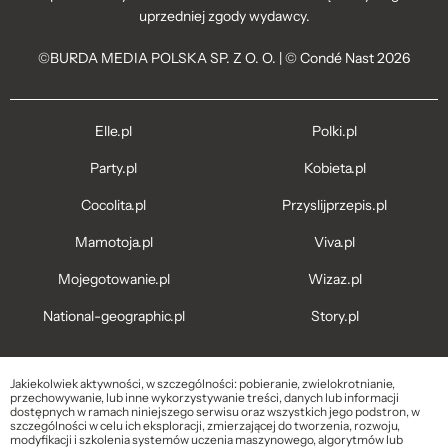
uprzedniej zgody wydawcy.
©BURDA MEDIA POLSKA SP. Z O. O. | © Condé Nast 2026
Elle.pl
Polki.pl
Party.pl
Kobieta.pl
Cocolita.pl
Przyslijprzepis.pl
Mamotoja.pl
Viva.pl
Mojegotowanie.pl
Wizaz.pl
National-geographic.pl
Story.pl
Jakiekolwiek aktywności, w szczególności: pobieranie, zwielokrotnianie,
przechowywanie, lub inne wykorzystywanie treści, danych lub informacji
dostępnych w ramach niniejszego serwisu oraz wszystkich jego podstron, w
szczególności w celu ich eksploracji, zmierzającej do tworzenia, rozwoju,
modyfikacji i szkolenia systemów uczenia maszynowego, algorytmów lub