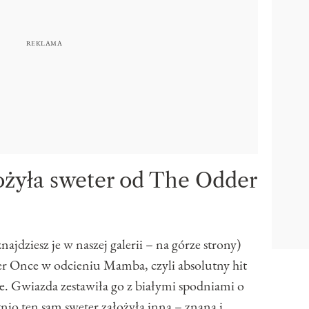
ożyła sweter od The Odder
jdziesz je w naszej galerii – na górze strony)
er Once w odcieniu Mamba, czyli absolutny hit
de. Gwiazda zestawiła go z białymi spodniami o
nio ten sam sweter założyła inna – znana i