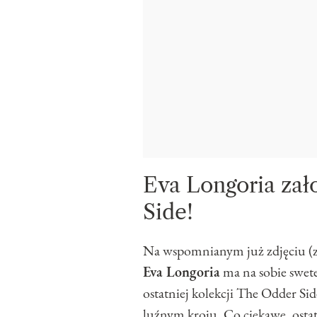
Eva Longoria zał
Side!
Na wspomnianym już zdjęciu (zna
Eva Longoria
ma na sobie swet
ostatniej kolekcji The Odder Si
luźnym kroju. Co ciekawe, ostat