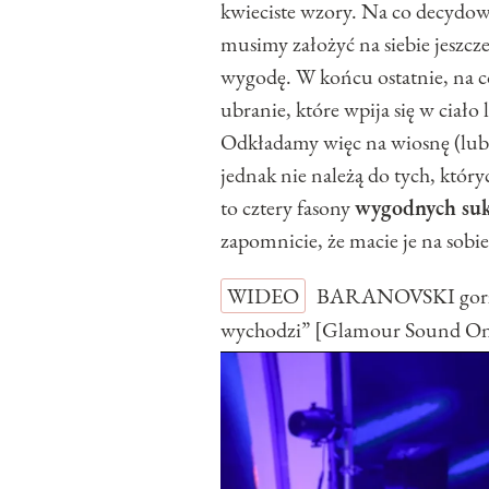
kwieciste wzory. Na co decydowa
musimy założyć na siebie jeszcz
wygodę. W końcu ostatnie, na 
ubranie, które wpija się w ciał
Odkładamy więc na wiosnę (lub 
jednak nie należą do tych, któ
to cztery fasony
wygodnych suk
zapomnicie, że macie je na sobie
WIDEO
BARANOVSKI gorzko
wychodzi” [Glamour Sound O