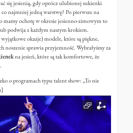
ć się jesienią, gdy oprócz ulubionej sukienki
e co najmniej jedną warstwę? Po pierwsze na
co mamy ochotę w okresie jesienno-zimowym to
o lub podwija z każdym naszym krokiem.
wyjątkowe okazje) modele, które są piękne,
rych noszenie sprawia przyjemność. Wybrałyśmy za
ienek
na jesień, które są tak komfortowe, że
.
 o programach typu talent show: „To nie
n]