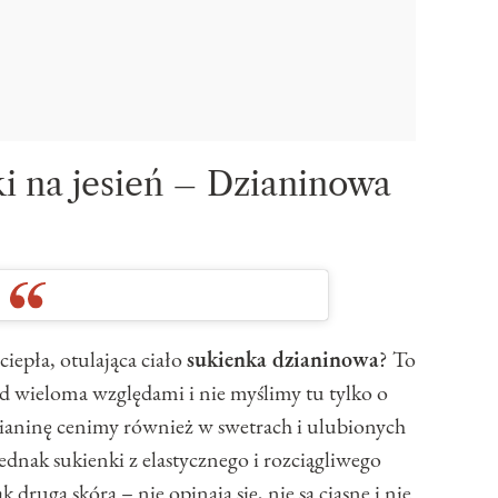
 na jesień – Dzianinowa
ciepła, otulająca ciało
sukienka dzianinowa
? To
od wieloma względami i nie myślimy tu tylko o
ianinę cenimy również w swetrach i ulubionych
ednak sukienki z elastycznego i rozciągliwego
k druga skóra – nie opinają się, nie są ciasne i nie