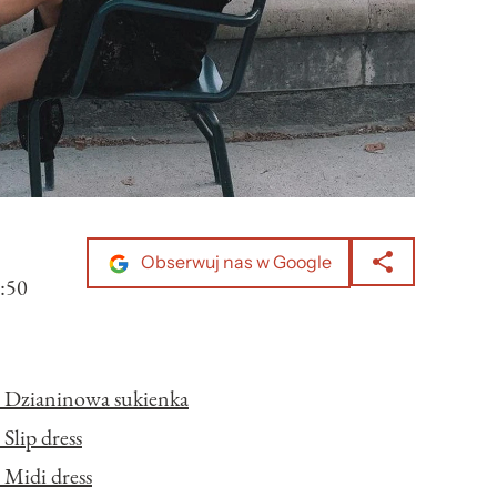
Obserwuj nas w Google
:50
– Dzianinowa sukienka
Slip dress
 Midi dress