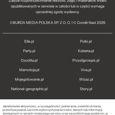
Dalsze rozpowszechnianie tekstów, zdjęć i materiałów wideo
opublikowanych w serwisie w całości lub w części wymaga
uprzedniej zgody wydawcy.
©BURDA MEDIA POLSKA SP. Z O. O. | © Condé Nast 2026
Elle.pl
Polki.pl
Party.pl
Kobieta.pl
Cocolita.pl
Przyslijprzepis.pl
Mamotoja.pl
Viva.pl
Mojegotowanie.pl
Wizaz.pl
National-geographic.pl
Story.pl
Jakiekolwiek aktywności, w szczególności: pobieranie, zwielokrotnianie,
przechowywanie, lub inne wykorzystywanie treści, danych lub informacji
dostępnych w ramach niniejszego serwisu oraz wszystkich jego podstron, w