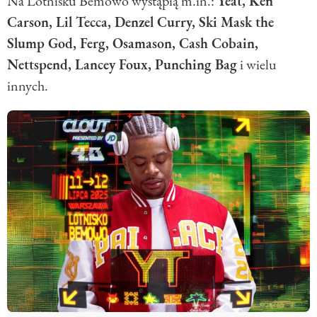
Na Lotnisku Bemowo wystąpią m.in.:
Yeat, Ken
Carson, Lil Tecca, Denzel Curry, Ski Mask the
Slump God, Ferg, Osamason, Cash Cobain,
Nettspend, Lancey Foux, Punching Bag
i wielu
innych.