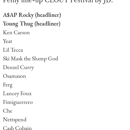
Pełny line-up CLOUT Festival by JD:
A$AP Rocky (headliner)
Young Thug (headliner)
Ken Carson
Yeat
Lil Tecca
Ski Mask the Slump God
Denzel Curry
Osamason
Ferg
Lancey Foux
Fimiguerrero
Che
Nettspend
Cash Cobain