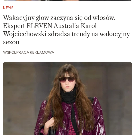
NEWS
Wakacyjny glow zaczyna się od włosów.
Ekspert ELEVEN Australia Karol
Wojciechowski zdradza trendy na wakacyjny
sezon
WSPÓŁPRACA REKLAMOWA