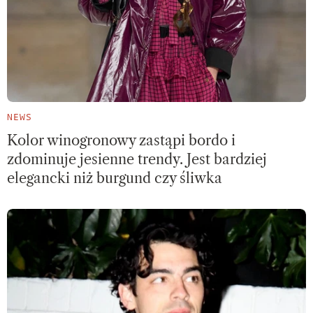
NEWS
Kolor winogronowy zastąpi bordo i
zdominuje jesienne trendy. Jest bardziej
elegancki niż burgund czy śliwka