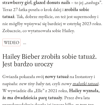
strawberry girl
,
glazed donuts nails
– to jej „zasługa”.
Teraz 27-latka poszła o krok dalej i
zrobiła sobie
tatuaż
. Tak, dobrze myślicie, on też jest supermodny i
nie mógłby wpisywać się bardziej w estetykę 2023 roku.
Zobaczcie, co wytatuowała sobie Hailey.
WIDEO
…
Hailey Bieber zrobiła sobie tatuaż.
Jest bardzo uroczy
Gwiazda pokazała swój
nowy tatuaż
na Instastory i
napisała:
new tiny baby tat
, czyli
nowy
malutki tatuaż
.
W wywiadzie dla „Elle” z 2021 roku,
Hailey wyznała,
że ma dwadzieścia parę tatuaży
. Przez dwa lata
prawdopodobnie doszło jej jeszcze kilka, w tym ten.