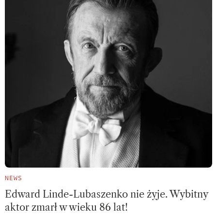
NEWS
Edward Linde-Lubaszenko nie żyje. Wybitny
aktor zmarł w wieku 86 lat!