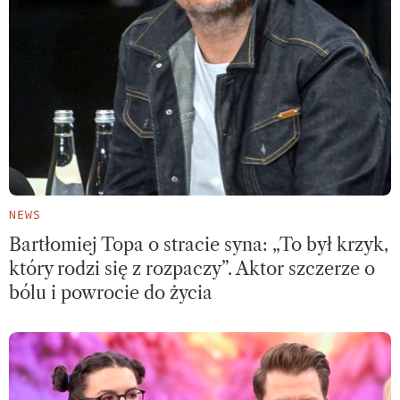
NEWS
Bartłomiej Topa o stracie syna: „To był krzyk,
który rodzi się z rozpaczy”. Aktor szczerze o
bólu i powrocie do życia