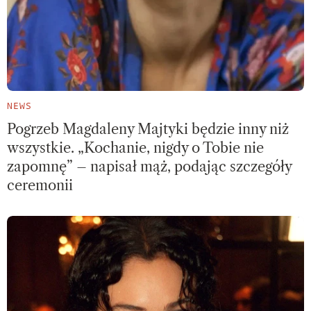
NEWS
Pogrzeb Magdaleny Majtyki będzie inny niż
wszystkie. „Kochanie, nigdy o Tobie nie
zapomnę” – napisał mąż, podając szczegóły
ceremonii