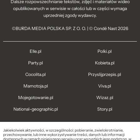
Dalsze rozpowszechnianie tekstów, zdjęć i materiałów wideo
opublikowanych w serwisie w całości lub w części wymaga
uprzedniej zgody wydawcy.
©BURDA MEDIA POLSKA SP. Z O. O. | © Condé Nast 2026
Elle.pl
Polki.pl
Party.pl
Kobieta.pl
Cocolita.pl
Przyslijprzepis.pl
Mamotoja.pl
Viva.pl
Mojegotowanie.pl
Wizaz.pl
National-geographic.pl
Story.pl
Jakiekolwiek aktywności, w szczególności: pobieranie, zwielokrotnianie,
przechowywanie, lub inne wykorzystywanie treści, danych lub informacji
dostępnych w ramach niniejszego serwisu oraz wszystkich jego podstron, w