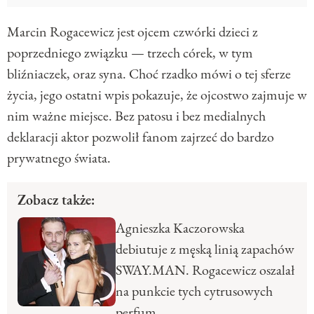
Marcin Rogacewicz jest ojcem czwórki dzieci z
poprzedniego związku — trzech córek, w tym
bliźniaczek, oraz syna. Choć rzadko mówi o tej sferze
życia, jego ostatni wpis pokazuje, że ojcostwo zajmuje w
nim ważne miejsce. Bez patosu i bez medialnych
deklaracji aktor pozwolił fanom zajrzeć do bardzo
prywatnego świata.
Zobacz także:
Agnieszka Kaczorowska
debiutuje z męską linią zapachów
SWAY.MAN. Rogacewicz oszalał
na punkcie tych cytrusowych
perfum