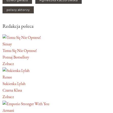
dzieci gwiazd
Agnieszka Kaczorowska
polscy aktorzy
Redakcja poleca
Sinsay
Temu Się Nie Oprzesz!
Poznaj Bestsellery
Zobacz
Renee
Sukienka Lylah
Czarna Klasa
Zobacz
Armani