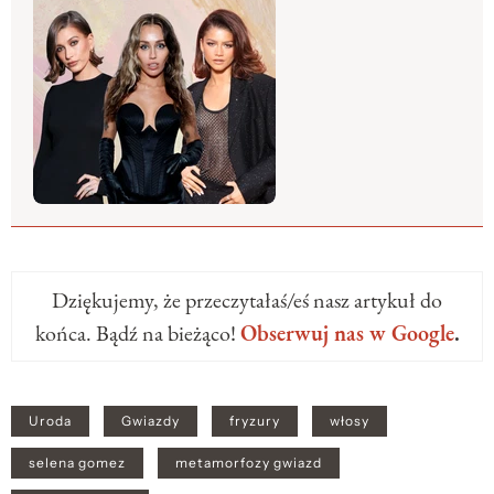
Dziękujemy, że przeczytałaś/eś nasz artykuł do
końca. Bądź na bieżąco!
Obserwuj nas w Google
.
Uroda
Gwiazdy
fryzury
włosy
selena gomez
metamorfozy gwiazd