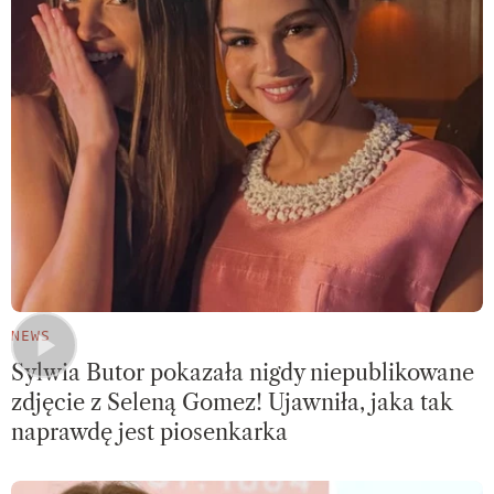
NEWS
Sylwia Butor pokazała nigdy niepublikowane
zdjęcie z Seleną Gomez! Ujawniła, jaka tak
naprawdę jest piosenkarka