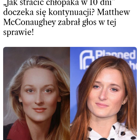
„Jak stracić chłopaka w 10 dni”
doczeka się kontynuacji? Matthew
McConaughey zabrał głos w tej
sprawie!