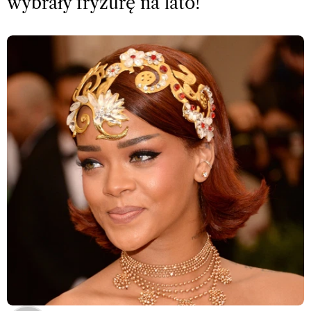
wybrały fryzurę na lato!